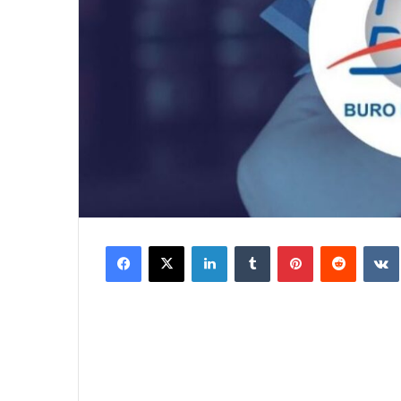
Facebook
X
LinkedIn
Tumblr
Pinterest
Reddit