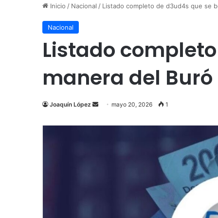
Inicio
/
Nacional
/
Listado completo de d3ud4s que se b
Nacional
Listado completo
manera del Buró 
Send
Joaquín López
mayo 20, 2026
1
an
email