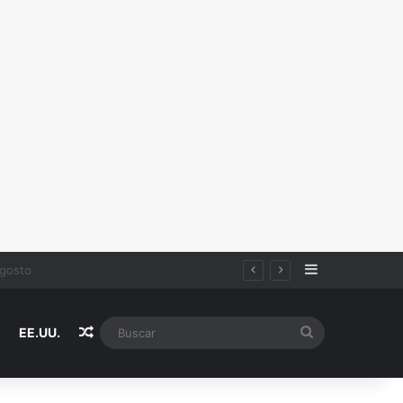
Sidebar
Random Article
Buscar
EE.UU.