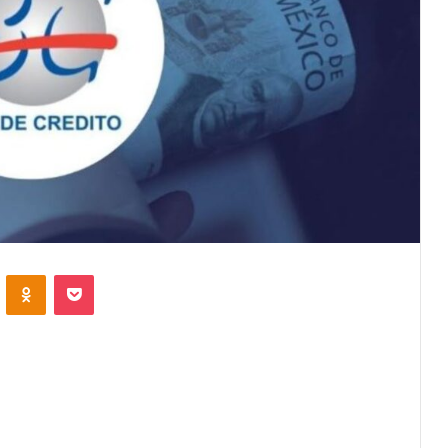
VKontakte
Odnoklassniki
Pocket