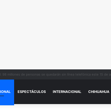
tivo ‘tablearon’ a 3 en Riberas
IONAL
ESPECTÁCULOS
INTERNACIONAL
CHIHUAHUA