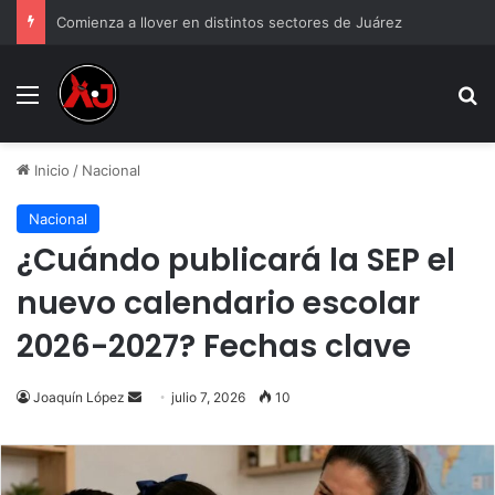
Comienza a llover en distintos sectores de Juárez
Menu
B
Inicio
/
Nacional
Nacional
¿Cuándo publicará la SEP el
nuevo calendario escolar
2026-2027? Fechas clave
Send
Joaquín López
julio 7, 2026
10
an
email