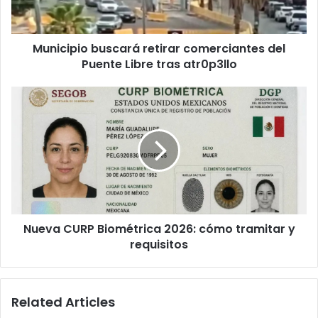
Libre
tras
atr0p3llo
Municipio buscará retirar comerciantes del
Puente Libre tras atr0p3llo
Nueva
CURP
Biométrica
2026:
cómo
tramitar
y
requisitos
Nueva CURP Biométrica 2026: cómo tramitar y
requisitos
Related Articles