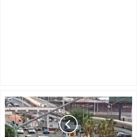
Municipio
buscará
retirar
comerciantes
del
Puente