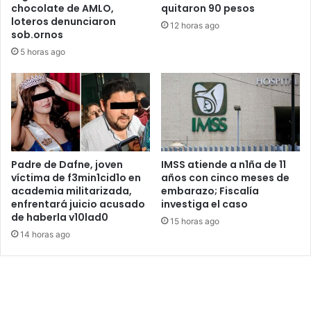
chocolate de AMLO,
quitaron 90 pesos
loteros denunciaron
12 horas ago
sob.ornos
5 horas ago
Padre de Dafne, joven
IMSS atiende a n1ña de 11
víctima de f3min1cid1o en
años con cinco meses de
academia militarizada,
embarazo; Fiscalía
enfrentará juicio acusado
investiga el caso
de haberla v10lad0
15 horas ago
14 horas ago