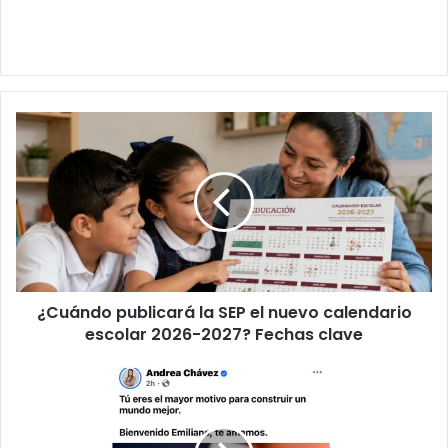
¿Cuándo
publicará
la
SEP
el
nuevo
calendario
escolar
2026-
¿Cuándo publicará la SEP el nuevo calendario
2027?
Fechas
escolar 2026-2027? Fechas clave
clave
Nace
el
hijo
de