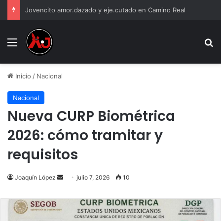
Jovencito amor.dazado y eje.cutado en Camino Real
Menu
B
Inicio
/
Nacional
Nacional
Nueva CURP Biométrica
2026: cómo tramitar y
requisitos
Send
Joaquín López
julio 7, 2026
10
an
email