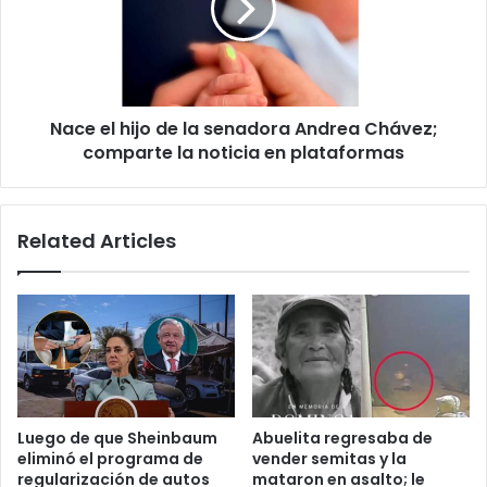
la
senadora
Andrea
Chávez;
comparte
Nace el hijo de la senadora Andrea Chávez;
la
noticia
comparte la noticia en plataformas
en
plataformas
Related Articles
Luego de que Sheinbaum
Abuelita regresaba de
eliminó el programa de
vender semitas y la
regularización de autos
mataron en asalto; le