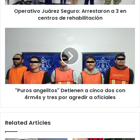
de
Operativo Juárez Seguro: Arrestaron a 3 en
rehabilitación
centros de rehabilitación
"Puros
angelitos"
Detienen
a
cinco
dos
con
4rm4s
y
"Puros angelitos" Detienen a cinco dos con
tres
por
4rm4s y tres por agredir a oficiales
agredir
a
oficiales
Related Articles