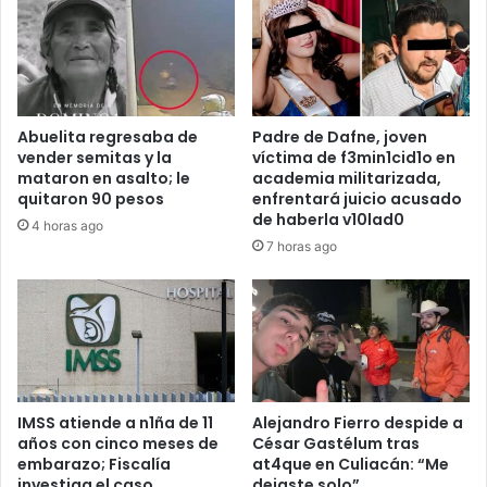
Abuelita regresaba de
Padre de Dafne, joven
vender semitas y la
víctima de f3min1cid1o en
mataron en asalto; le
academia militarizada,
quitaron 90 pesos
enfrentará juicio acusado
de haberla v10lad0
4 horas ago
7 horas ago
IMSS atiende a n1ña de 11
Alejandro Fierro despide a
años con cinco meses de
César Gastélum tras
embarazo; Fiscalía
at4que en Culiacán: “Me
investiga el caso
dejaste solo”