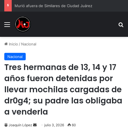
Murió afuera de Similares de Ciudad Juárez
Menu
B
Inicio
/
Nacional
Nacional
Tres hermanas de 13, 14 y 17
años fueron detenidas por
llevar mochilas cargadas de
dr0g4; su padre las obligaba
a venderla
Send
Joaquín López
julio 3, 2026
60