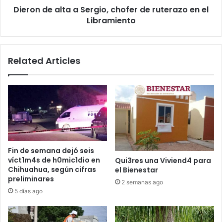
Dieron de alta a Sergio, chofer de ruterazo en el
el
Libramiento
Libramiento
Related Articles
Fin de semana dejó seis
víct1m4s de h0mic1dio en
Qui3res una Viviend4 para
Chihuahua, según cifras
el Bienestar
preliminares
2 semanas ago
5 días ago