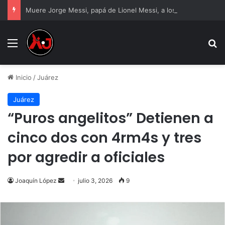
Muere Jorge Messi, papá de Lionel Messi, a los 68 años
Menu
B
Inicio
/
Juárez
Juárez
“Puros angelitos” Detienen a
cinco dos con 4rm4s y tres
por agredir a oficiales
Send
Joaquín López
julio 3, 2026
9
an
email