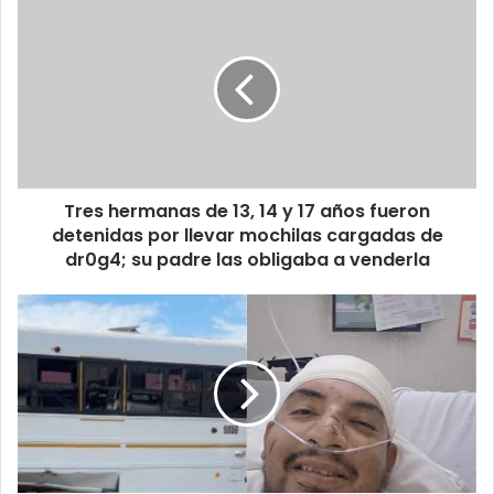
Tres
hermanas
de
13,
14
y
17
años
fueron
Tres hermanas de 13, 14 y 17 años fueron
detenidas
por
detenidas por llevar mochilas cargadas de
llevar
dr0g4; su padre las obligaba a venderla
mochilas
cargadas
Dieron
de
de
dr0g4;
alta
su
a
padre
Sergio,
las
chofer
obligaba
de
a
ruterazo
venderla
en