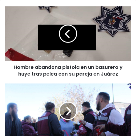
Hombre
abandona
pistola
en
un
basurero
y
huye
tras
Hombre abandona pistola en un basurero y
pelea
con
huye tras pelea con su pareja en Juárez
su
pareja
Repartirá
en
más
Juárez
de
10
mil
piernas
de
pu3rc0