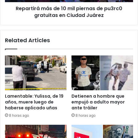
gratuitas
Repartirá más de 10 mil piernas de pu3rc0
en
Ciudad
gratuitas en Ciudad Juárez
Juárez
Related Articles
Lamentable: Yulissa, de 19
Detienen a hombre que
años, muere luego de
empujó a adulto mayor
haberse aplicado uñas
ante tráiler
8 horas ago
8 horas ago