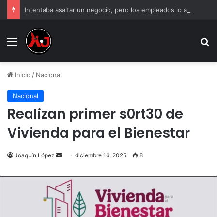
Intentaba asaltar un negocio, pero los empleados lo atraparon en Juárez
Menu
B
Inicio
/
Nacional
Nacional
Realizan primer s0rt30 de
Vivienda para el Bienestar
Send
Joaquín López
diciembre 16, 2025
8
an
email