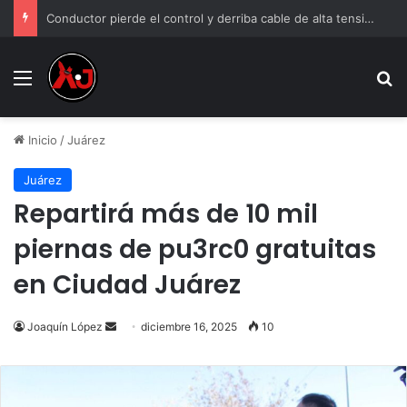
Conductor pierde el control y derriba cable de alta tensión
Menu
B
Inicio
/
Juárez
Juárez
Repartirá más de 10 mil
piernas de pu3rc0 gratuitas
en Ciudad Juárez
Send
Joaquín López
diciembre 16, 2025
10
an
email