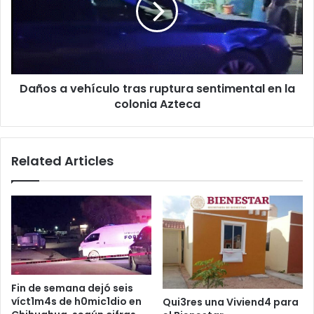
ruptura
sentimental
en
la
colonia
Daños a vehículo tras ruptura sentimental en la
Azteca
colonia Azteca
Related Articles
Fin de semana dejó seis
víct1m4s de h0mic1dio en
Qui3res una Viviend4 para