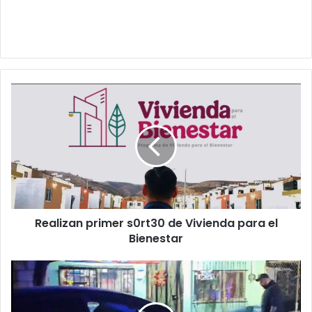
Realizan
primer
s0rt30
de
Vivienda
para
el
Bienestar
Realizan primer s0rt30 de Vivienda para el
Bienestar
Daños
a
vehículo
tras