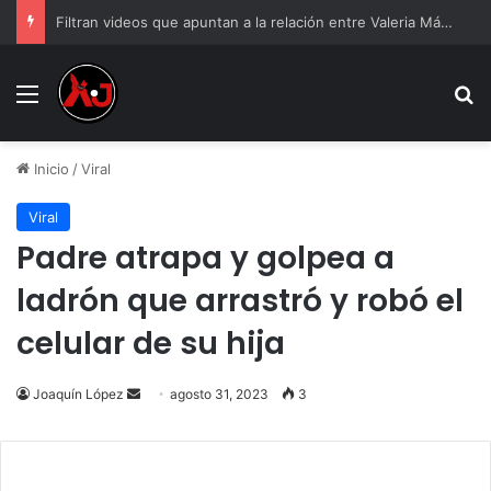
Filtran videos que apuntan a la relación entre Valeria Márquez y el hijo de “El R1”
Menu
B
Inicio
/
Viral
Viral
Padre atrapa y golpea a
ladrón que arrastró y robó el
celular de su hija
Send
Joaquín López
agosto 31, 2023
3
an
email