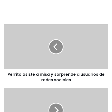
Perrito
asiste
a
misa
y
sorprende
a
usuarios
de
Perrito asiste a misa y sorprende a usuarios de
redes
sociales
redes sociales
Maestra
de
Matemáticas
se
viraliza