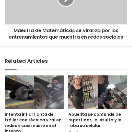
por
los
entrenamientos
que
Maestra de Matemáticas se viraliza por los
muestra
en
entrenamientos que muestra en redes sociales
redes
sociales
Related Articles
Intenta inflar llanta de
Abuelita se confunde de
tráiler con técnica viral en
repartidor, lo insulta y le
redes y casi muere en el
roba su celular
intento