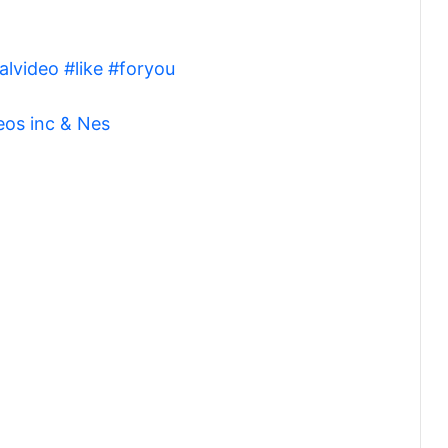
ralvideo
#like
#foryou
eos inc & Nes