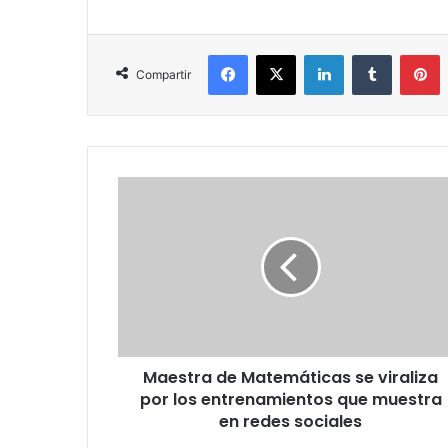
Facebook
X
LinkedIn
Tumblr
P
Compartir
Maestra
de
Matemáticas
se
viraliza
por
los
entrenamientos
que
Maestra de Matemáticas se viraliza
muestra
en
por los entrenamientos que muestra
redes
en redes sociales
sociales