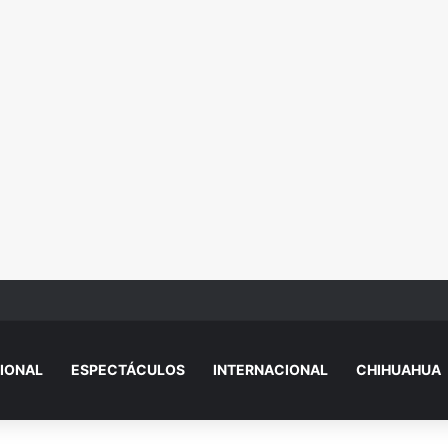
igre, un lagarto y una Hummer durante cateo en Ciudad Juárez
IONAL
ESPECTÁCULOS
INTERNACIONAL
CHIHUAHUA