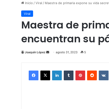
Inicio
/
Viral
/
Maestra de primaria expone su vida secre
Viral
Maestra de prima
encuentran su pá
Send
Joaquín López
agosto 31, 2023
5
an
email
Facebook
X
LinkedIn
Tumblr
Pinterest
Reddit