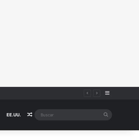
Sidebar
Random Article
Buscar
EE.UU.