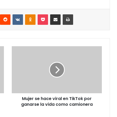
interest
Reddit
VKontakte
Odnoklassniki
Pocket
Share via Email
Print
Mujer
se
hace
viral
en
TikTok
por
ganarse
la
Mujer se hace viral en TikTok por
vida
como
ganarse la vida como camionera
camionera