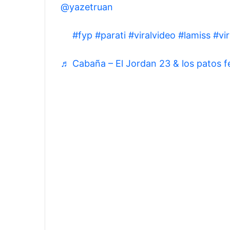
@yazetruan
♥️
#fyp
#parati
#viralvideo
#lamiss
#vi
♬ Cabaña – El Jordan 23 & los patos f