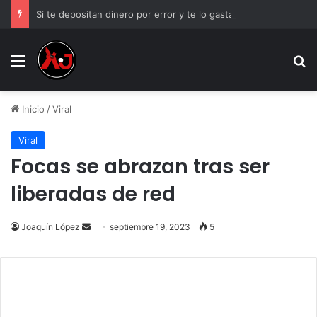
Si te depositan dinero por error y te lo gastas, ¿estás obligado a devolverlo?
Menu
B
Inicio
/
Viral
Viral
Focas se abrazan tras ser
liberadas de red
Send
Joaquín López
septiembre 19, 2023
5
an
email