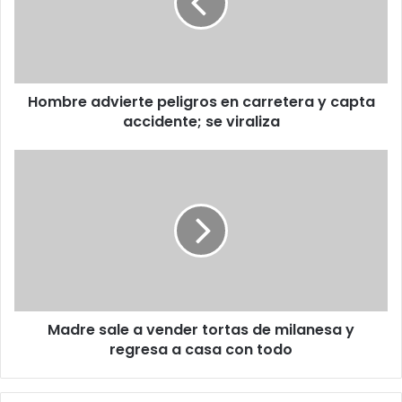
carretera
y
capta
accidente;
se
Hombre advierte peligros en carretera y capta
viraliza
accidente; se viraliza
Madre
sale
a
vender
tortas
de
milanesa
y
regresa
Madre sale a vender tortas de milanesa y
a
casa
regresa a casa con todo
con
todo