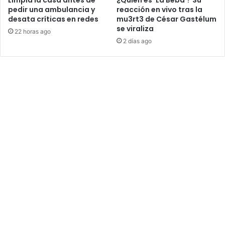
pedir una ambulancia y
reacción en vivo tras la
desata críticas en redes
mu3rt3 de César Gastélum
se viraliza
22 horas ago
2 días ago