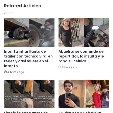
Related Articles
Intenta inflar llanta de
Abuelita se confunde de
tráiler con técnica viral en
repartidor, lo insulta y le
redes y casi muere en el
roba su celular
intento
8 horas ago
4 horas ago
Limpia la casa antes de
¿Quién es ‘La Beba’? Su