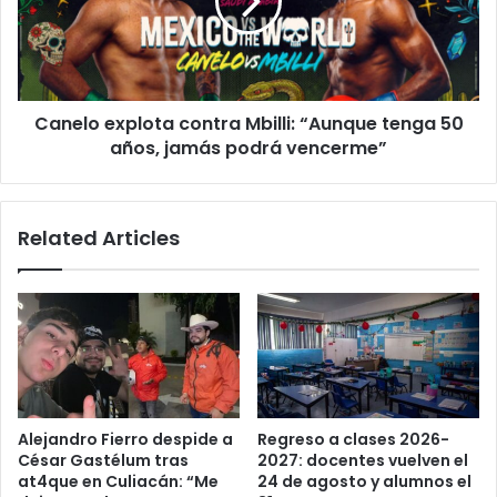
“Aunque
tenga
50
años,
jamás
Canelo explota contra Mbilli: “Aunque tenga 50
podrá
vencerme”
años, jamás podrá vencerme”
Related Articles
Alejandro Fierro despide a
Regreso a clases 2026-
César Gastélum tras
2027: docentes vuelven el
at4que en Culiacán: “Me
24 de agosto y alumnos el