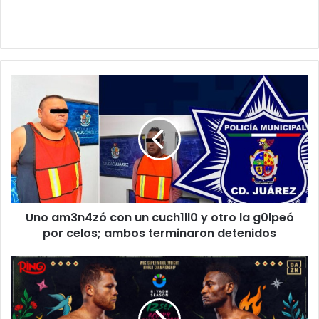
Uno
am3n4zó
con
un
cuch1ll0
y
otro
la
g0lpeó
Uno am3n4zó con un cuch1ll0 y otro la g0lpeó
por
celos;
por celos; ambos terminaron detenidos
ambos
terminaron
Canelo
detenidos
explota
contra
Mbilli: