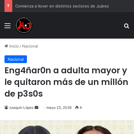
Comienza a llover en distintos sectores de Juárez
Menu
B
Inicio
/
Nacional
Nacional
Eng4ñar0n a adulta mayor y
le quitaron más de un millón
de p3s0s
Send
Joaquín López
mayo 23, 2026
4
an
email