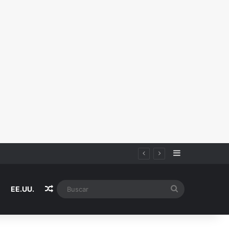
Sidebar
Random Article
Buscar
EE.UU.