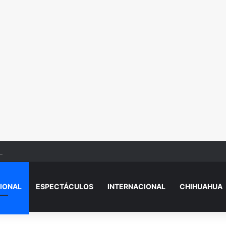
r.dazado y eje.cutado en Camino Real
IONAL
ESPECTÁCULOS
INTERNACIONAL
CHIHUAHUA