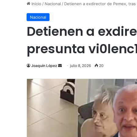
Inicio
/
Nacional
/
Detienen a exdirector de Pemex, tras 
Nacional
Detienen a exdir
presunta vi0lenc1
Send
Joaquín López
julio 8, 2026
20
an
email