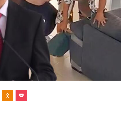
VKontakte
Odnoklassniki
Pocket