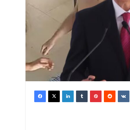
Facebook
X
LinkedIn
Tumblr
Pinterest
Reddit