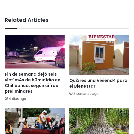
Related Articles
Fin de semana dejó seis
víct1m4s de h0mic1dio en
Qui3res una Viviend4 para
Chihuahua, según cifras
el Bienestar
preliminares
2 semanas ago
4 días ago