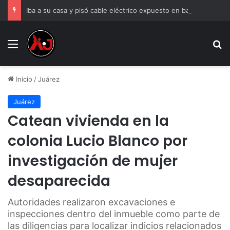
Iba a su casa y pisó cable eléctrico expuesto en banqueta
Menu
B
Inicio
/
Juárez
Juárez
Catean vivienda en la
colonia Lucio Blanco por
investigación de mujer
desaparecida
Autoridades realizaron excavaciones e
inspecciones dentro del inmueble como parte de
las diligencias para localizar indicios relacionados