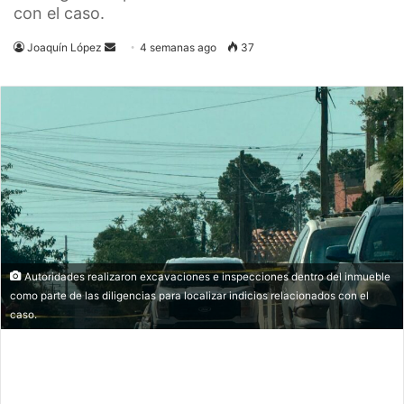
con el caso.
Send
Joaquín López
4 semanas ago
37
an
email
Autoridades realizaron excavaciones e inspecciones dentro del inmueble
como parte de las diligencias para localizar indicios relacionados con el
caso.