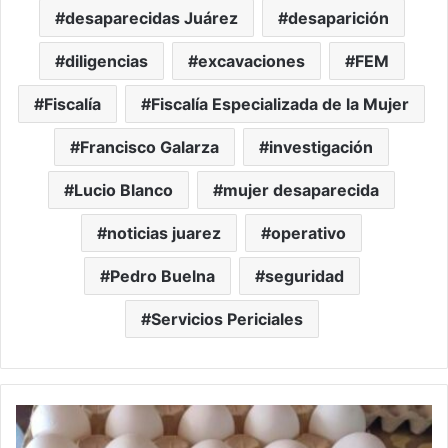
desaparecidas Juárez
desaparición
diligencias
excavaciones
FEM
Fiscalía
Fiscalía Especializada de la Mujer
Francisco Galarza
investigación
Lucio Blanco
mujer desaparecida
noticias juarez
operativo
Pedro Buelna
seguridad
Servicios Periciales
Texas
recibirá