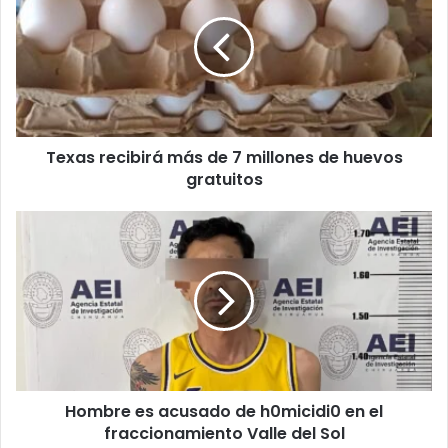
más
de
7
millones
de
huevos
gratuitos
Texas recibirá más de 7 millones de huevos
gratuitos
Hombre
es
acusado
de
h0micidi0
en
el
fraccionamiento
Valle
Hombre es acusado de h0micidi0 en el
del
Sol
fraccionamiento Valle del Sol