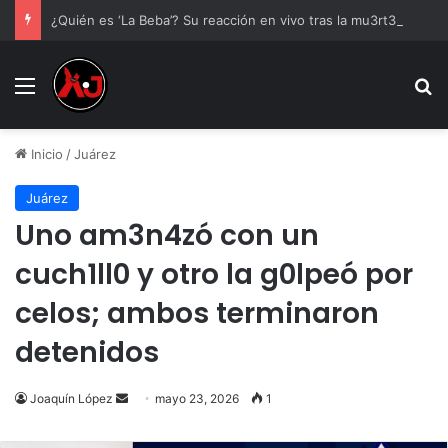
¿Quién es ‘La Beba’? Su reacción en vivo tras la mu3rt3 de César Gastélum se viraliza
Menu
B
Inicio
/
Juárez
Juárez
Uno am3n4zó con un
cuch1ll0 y otro la g0lpeó por
celos; ambos terminaron
detenidos
Send
Joaquín López
mayo 23, 2026
1
an
email