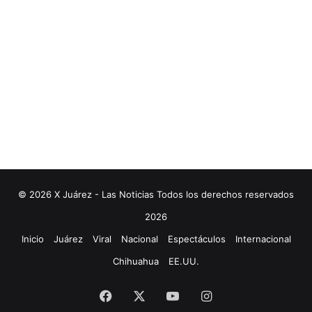
© 2026 X Juárez - Las Noticias Todos los derechos reservados
2026
Inicio
Juárez
Viral
Nacional
Espectáculos
Internacional
Chihuahua
EE.UU.
Facebook
X
YouTube
Instagram