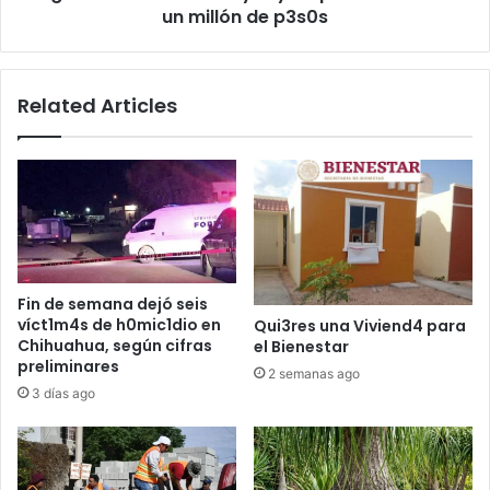
millón
un millón de p3s0s
de
p3s0s
Related Articles
Fin de semana dejó seis
víct1m4s de h0mic1dio en
Qui3res una Viviend4 para
Chihuahua, según cifras
el Bienestar
preliminares
2 semanas ago
3 días ago