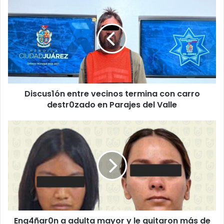
entre
vecinos
termina
con
carro
destr0zado
en
Parajes
Discus1ón entre vecinos termina con carro
del
Valle
destr0zado en Parajes del Valle
Eng4ñar0n
a
adulta
mayor
y
le
quitaron
más
de
Eng4ñar0n a adulta mayor y le quitaron más de
un