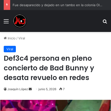
Fue desaparecido y dejado en un tambo en la colonia Olivia Espinoza
Menu
B
Inicio
/
Viral
Viral
Def3c4 persona en pleno
concierto de Bad Bunny y
desata revuelo en redes
Send
Joaquín López
junio 5, 2026
7
an
email