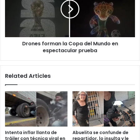
Copa
del
Mundo
en
espectacular
prueba
Drones forman la Copa del Mundo en
espectacular prueba
Related Articles
Intenta inflar llanta de
Abuelita se confunde de
tráiler con técnica viral en
repartidor, lo insulta y le