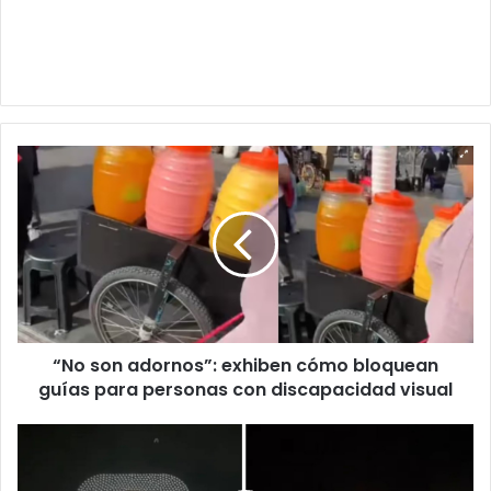
“No
son
adornos”:
exhiben
cómo
bloquean
guías
para
personas
“No son adornos”: exhiben cómo bloquean
con
discapacidad
guías para personas con discapacidad visual
visual
Drones
forman
la