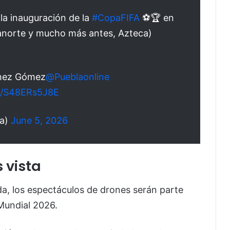
la inauguración de la
#CopaFIFA
⚽️🏆 en
anorte y mucho más antes, Azteca)
chez Gómez
@Pueblaonline
om/S48ERs5J8E
va)
June 5, 2026
 vista
da, los espectáculos de drones serán parte
 Mundial 2026.