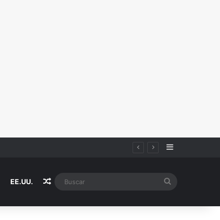
Sidebar
Random Article
Buscar
EE.UU.