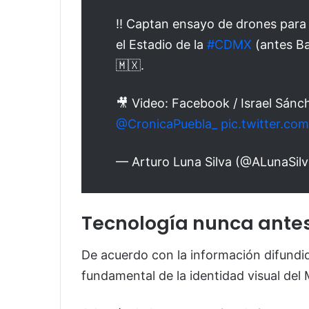
‼️ Captan ensayo de drones para 
el Estadio de la
#CDMX
(antes B
🇲🇽.
🎥 Video: Facebook / Israel Sán
@CronicaPuebla_
pic.twitter.c
— Arturo Luna Silva (@ALunaSil
Tecnología nunca antes
De acuerdo con la información difundi
fundamental de la identidad visual del