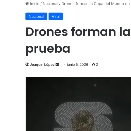
Inicio
/
Nacional
/
Drones forman la Copa del Mundo en 
Nacional
Viral
Drones forman l
prueba
Send
Joaquín López
junio 5, 2026
2
an
email