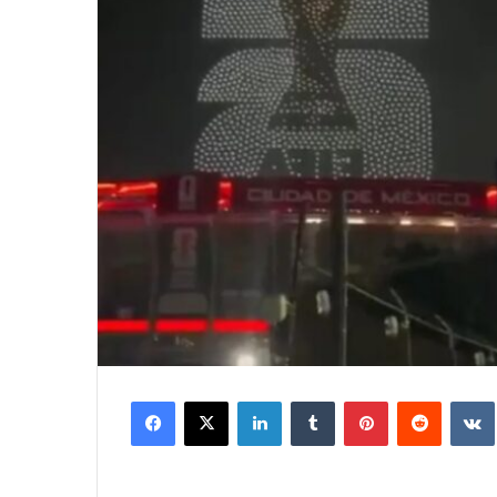
Facebook
X
LinkedIn
Tumblr
Pinterest
Reddit