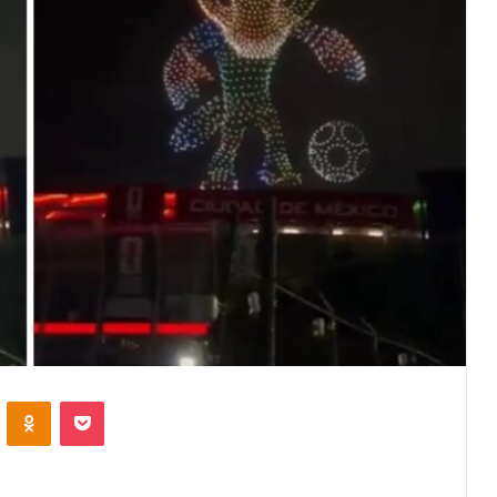
VKontakte
Odnoklassniki
Pocket