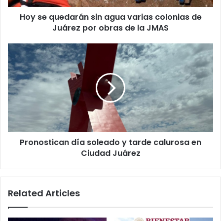
Juárez
Hoy se quedarán sin agua varias colonias de
por
obras
Juárez por obras de la JMAS
de
la
Pronostican
JMAS
día
soleado
y
tarde
calurosa
en
Ciudad
Juárez
Pronostican día soleado y tarde calurosa en
Ciudad Juárez
Related Articles