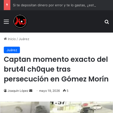
Si te depositan dinero por error y te lo gastas, ¿estás obligado a devolverlo?
Menu
B
Inicio
/
Juárez
Juárez
Captan momento exacto del
brut4l ch0que tras
persecución en Gómez Morín
Send
Joaquín López
mayo 19, 2026
5
an
email