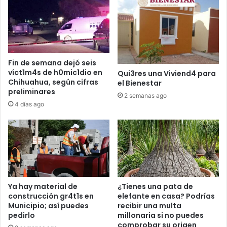
Fin de semana dejó seis
víct1m4s de h0mic1dio en
Qui3res una Viviend4 para
Chihuahua, según cifras
el Bienestar
preliminares
2 semanas ago
4 días ago
Ya hay material de
¿Tienes una pata de
construcción gr4t1s en
elefante en casa? Podrías
Municipio; así puedes
recibir una multa
pedirlo
millonaria si no puedes
comprobar su origen