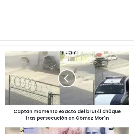
Captan
momento
exacto
del
brut4l
ch0que
tras
persecución
en
Captan momento exacto del brut4l ch0que
Gómez
Morín
tras persecución en Gómez Morín
Baja