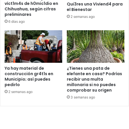
víct1m4s de h0mic1dio en
Qui3res una Viviend4 para
Chihuahua, según cifras
el Bienestar
preliminares
2 semanas ago
6 días ago
Ya hay material de
¿Tienes una pata de
construcción gr4t1s en
elefante en casa? Podrías
Municipio; así puedes
recibir una multa
pedirlo
millonaria si no puedes
comprobar su origen
2 semanas ago
3 semanas ago