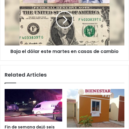
el
dólar
este
martes
en
casas
de
cambio
Baja el dólar este martes en casas de cambio
Related Articles
Fin de semana dejó seis