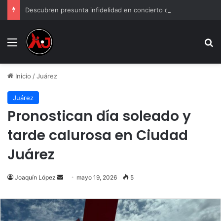
Descubren presunta infidelidad en concierto de Grupo Firme: “Mi prima anda con el esposo de mi hermana”
Menu
B
Inicio
/
Juárez
Juárez
Pronostican día soleado y
tarde calurosa en Ciudad
Juárez
Send
Joaquín López
mayo 19, 2026
5
an
email