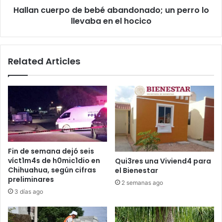
Hallan cuerpo de bebé abandonado; un perro lo
en
el
llevaba en el hocico
hocico
Related Articles
Fin de semana dejó seis
víct1m4s de h0mic1dio en
Qui3res una Viviend4 para
Chihuahua, según cifras
el Bienestar
preliminares
2 semanas ago
3 días ago