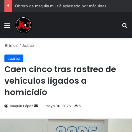
Obrero de maquila mu.rió aplastado por máquinas
Menu
B
Inicio
/
Juárez
Juárez
Caen cinco tras rastreo de
vehículos ligados a
homicidio
Send
Joaquín López
mayo 30, 2026
5
an
email