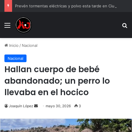
Prevén tormentas eléctricas y polvo esta tarde en Ciudad Juárez
Menu
B
Inicio
/
Nacional
Nacional
Hallan cuerpo de bebé
abandonado; un perro lo
llevaba en el hocico
Send
Joaquín López
mayo 30, 2026
3
an
email