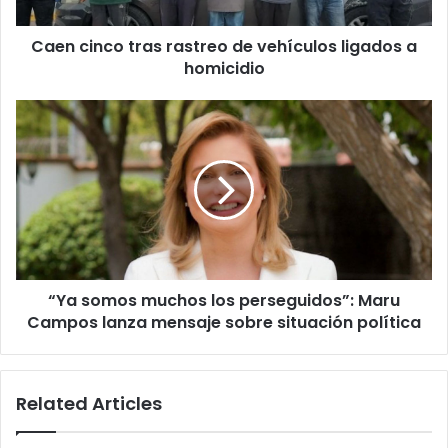
a
homicidio
Caen cinco tras rastreo de vehículos ligados a
homicidio
“Ya
somos
muchos
los
perseguidos”:
Maru
Campos
lanza
mensaje
“Ya somos muchos los perseguidos”: Maru
sobre
situación
Campos lanza mensaje sobre situación política
política
Related Articles