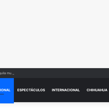
uila mu.rió aplastado por máquinas
IONAL
ESPECTÁCULOS
INTERNACIONAL
CHIHUAHUA