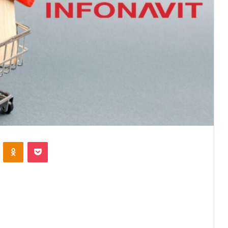
VKontakte
Odnoklassniki
Pocket