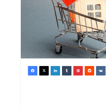
Facebook
X
LinkedIn
Tumblr
Pinterest
Reddit