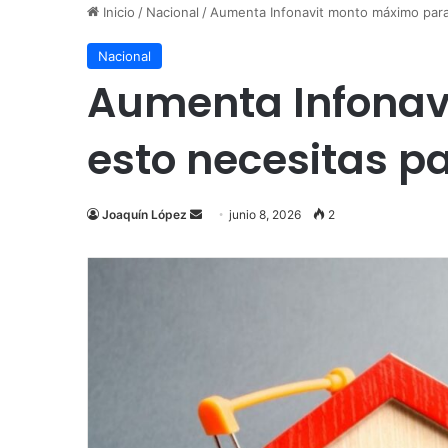
Inicio
/
Nacional
/
Aumenta Infonavit monto máximo para c
Nacional
Aumenta Infonav
esto necesitas pa
Send
Joaquín López
junio 8, 2026
2
an
email