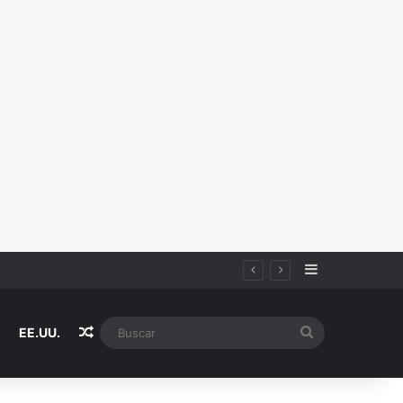
Sidebar
Random Article
Buscar
EE.UU.