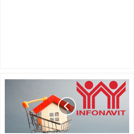
Aumenta
Infonavit
monto
máximo
para
comprar
casa;
esto
necesitas