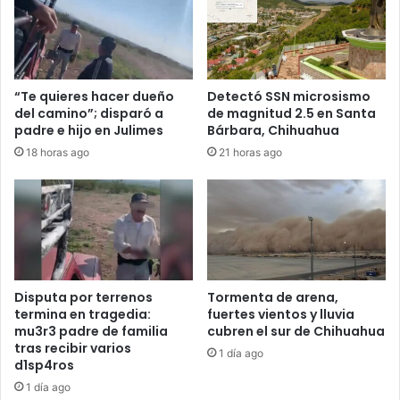
“Te quieres hacer dueño
Detectó SSN microsismo
del camino”; disparó a
de magnitud 2.5 en Santa
padre e hijo en Julimes
Bárbara, Chihuahua
18 horas ago
21 horas ago
Disputa por terrenos
Tormenta de arena,
termina en tragedia:
fuertes vientos y lluvia
mu3r3 padre de familia
cubren el sur de Chihuahua
tras recibir varios
1 día ago
d1sp4ros
1 día ago