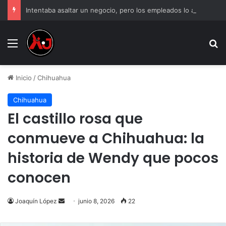
Intentaba asaltar un negocio, pero los empleados lo atraparon en Juárez
Menu
B
Inicio
/
Chihuahua
Chihuahua
El castillo rosa que
conmueve a Chihuahua: la
historia de Wendy que pocos
conocen
Send
Joaquín López
junio 8, 2026
22
an
email