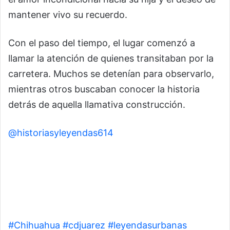
mantener vivo su recuerdo.
Con el paso del tiempo, el lugar comenzó a
llamar la atención de quienes transitaban por la
carretera. Muchos se detenían para observarlo,
mientras otros buscaban conocer la historia
detrás de aquella llamativa construcción.
@historiasyleyendas614
¿Lo has escuchado? 📢
Al pasar el Km 99 de la carretera Chihuahua-
Juárez, el sonido de los cláxones rompe el
silencio del desierto. Esta es la historia del
“Castillo de la Princesa”, un monumento al amor
eterno para la pequeña Wendy. 🏰💖 ✨
#Chihuahua
#cdjuarez
#leyendasurbanas