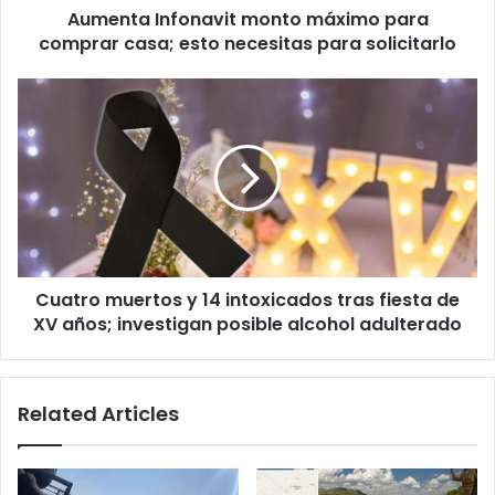
Aumenta Infonavit monto máximo para
para
solicitarlo
comprar casa; esto necesitas para solicitarlo
Cuatro
muertos
y
14
intoxicados
tras
fiesta
de
XV
Cuatro muertos y 14 intoxicados tras fiesta de
años;
investigan
XV años; investigan posible alcohol adulterado
posible
alcohol
adulterado
Related Articles