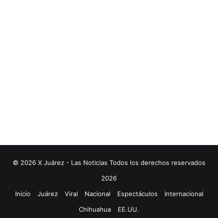
© 2026 X Juárez - Las Noticias Todos los derechos reservados
2026
Inicio
Juárez
Viral
Nacional
Espectáculos
Internacional
Chihuahua
EE.UU.