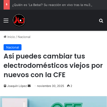
¿Quién es ‘La Beba’? Su reacción en vivo tras la mu3rt3 de César Gastélum se viraliza
Menu
B
Inicio
/
Nacional
Nacional
Así puedes cambiar tus
electrodomésticos viejos por
nuevos con la CFE
Send
Joaquín López
noviembre 30, 2025
2
an
email