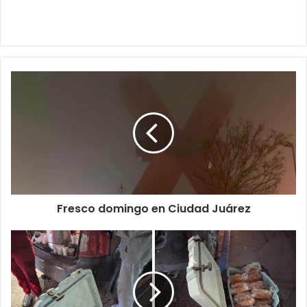
Fresco
domingo
en
Ciudad
Juárez
Fresco domingo en Ciudad Juárez
Regalan
comida
en
hospitales;
un