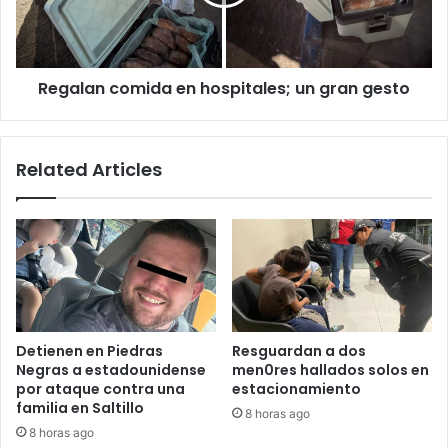
gran
gesto
Regalan comida en hospitales; un gran gesto
Related Articles
Detienen en Piedras
Resguardan a dos
Negras a estadounidense
men0res hallados solos en
por ataque contra una
estacionamiento
familia en Saltillo
8 horas ago
8 horas ago