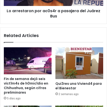
Juárez
Bus
Lo arrestaron por ac0s4r a pasajera del Juárez
Bus
Related Articles
Fin de semana dejó seis
víct1m4s de h0mic1dio en
Qui3res una Viviend4 para
Chihuahua, según cifras
el Bienestar
preliminares
2 semanas ago
5 días ago