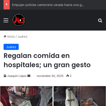
Empujan policías camioneta varada hasta una gasolinera en Juárez
Menu
B
Inicio
/
Juárez
Juárez
Regalan comida en
hospitales; un gran gesto
Send
Joaquín López
noviembre 30, 2025
2
an
email