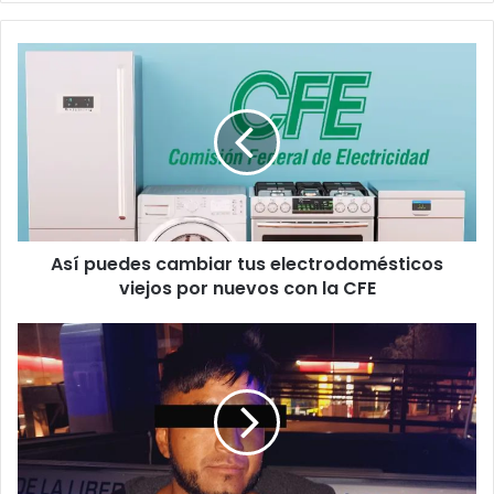
Así
puedes
cambiar
tus
electrodomésticos
viejos
por
nuevos
con
Así puedes cambiar tus electrodomésticos
la
CFE
viejos por nuevos con la CFE
Lo
arrestaron
por
ac0s4r
a
pasajera
del