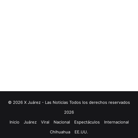
© 2026 X Juárez - Las Noticias Todos los derechos reservados
2026
Inicio
Juárez
Viral
Nacional
Espectáculos
Internacional
Chihuahua
EE.UU.