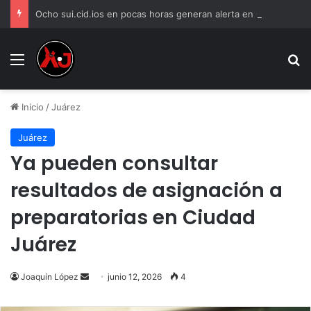
Ocho sui.cid.ios en pocas horas generan alerta en Ciudad Juárez
Menu
B
Inicio
/
Juárez
Juárez
Ya pueden consultar
resultados de asignación a
preparatorias en Ciudad
Juárez
Send
Joaquín López
junio 12, 2026
4
an
email