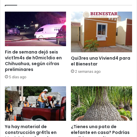
Fin de semana dejó seis
víct1m4s de h0mic1dio en
Qui3res una Viviend4 para
Chihuahua, según cifras
el Bienestar
preliminares
2 semanas ago
5 días ago
Ya hay material de
¿Tienes una pata de
construcción gr4t1s en
elefante en casa? Podrías