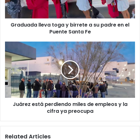
su
padre
en
Graduada lleva toga y birrete a su padre en el
el
Puente
Puente Santa Fe
Santa
Fe
Juárez
está
perdiendo
miles
de
empleos
y
la
cifra
Juárez está perdiendo miles de empleos y la
ya
preocupa
cifra ya preocupa
Related Articles