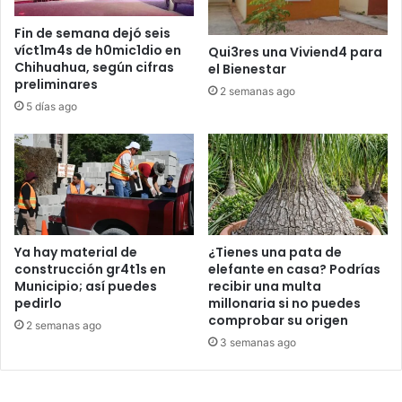
Fin de semana dejó seis
víct1m4s de h0mic1dio en
Qui3res una Viviend4 para
Chihuahua, según cifras
el Bienestar
preliminares
2 semanas ago
5 días ago
Ya hay material de
¿Tienes una pata de
construcción gr4t1s en
elefante en casa? Podrías
Municipio; así puedes
recibir una multa
pedirlo
millonaria si no puedes
comprobar su origen
2 semanas ago
3 semanas ago