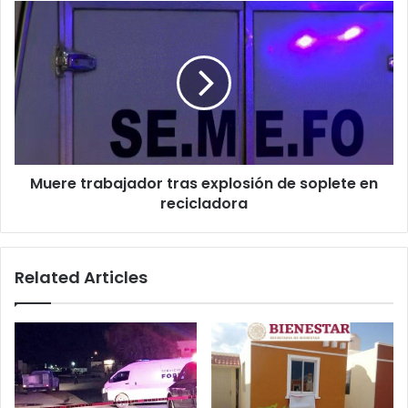
Muere
trabajador
tras
explosión
de
soplete
en
recicladora
Muere trabajador tras explosión de soplete en
recicladora
Related Articles