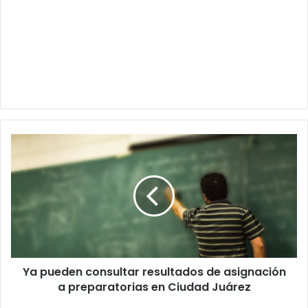
Ya
pueden
consultar
resultados
de
asignación
a
preparatorias
en
Ya pueden consultar resultados de asignación
Ciudad
Juárez
a preparatorias en Ciudad Juárez