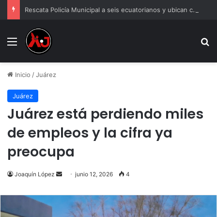
Rescata Policía Municipal a seis ecuatorianos y ubican casa de seguridad
Menu
B
Inicio
/
Juárez
Juárez
Juárez está perdiendo miles
de empleos y la cifra ya
preocupa
Send
Joaquín López
junio 12, 2026
4
an
email