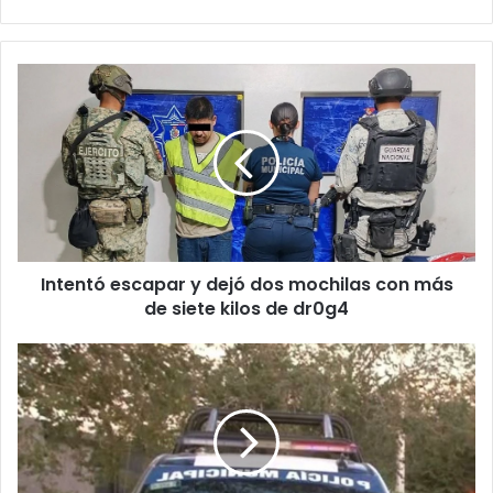
Intentó
escapar
y
dejó
dos
mochilas
con
más
de
Intentó escapar y dejó dos mochilas con más
siete
kilos
de siete kilos de dr0g4
de
dr0g4
Reportan
30
disparos
en
la
colonia
La