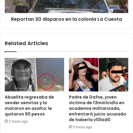
Cuesta
Reportan 30 disparos en la colonia La Cuesta
Related Articles
Abuelita regresaba de
Padre de Dafne, joven
vender semitas y la
víctima de f3min1cid1o en
mataron en asalto; le
academia militarizada,
quitaron 90 pesos
enfrentará juicio acusado
de haberla v10lad0
2 horas ago
5 horas ago