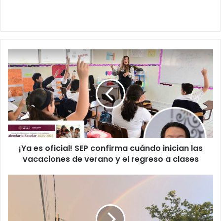
¡Ya
es
oficial!
SEP
confirma
cuándo
inician
las
vacaciones
¡Ya es oficial! SEP confirma cuándo inician las
de
verano
vacaciones de verano y el regreso a clases
y
el
Refresca
regreso
tormenta
a
a
clases
Ciudad
Juárez;