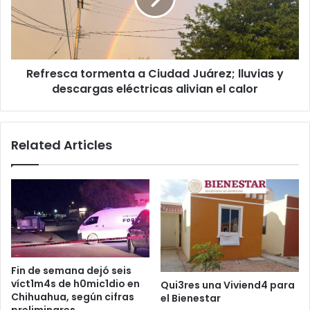
lluvias
y
descargas
eléctricas
Refresca tormenta a Ciudad Juárez; lluvias y
alivian
el
descargas eléctricas alivian el calor
calor
Related Articles
Fin de semana dejó seis
víct1m4s de h0mic1dio en
Qui3res una Viviend4 para
Chihuahua, según cifras
el Bienestar