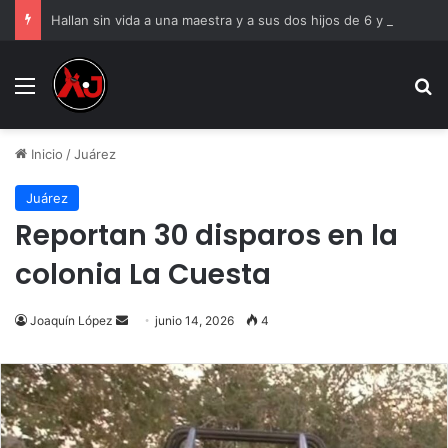
Hallan sin vida a una maestra y a sus dos hijos de 6 y 8 años
Menu
B
Inicio
/
Juárez
Juárez
Reportan 30 disparos en la
colonia La Cuesta
Send
Joaquín López
junio 14, 2026
4
an
email