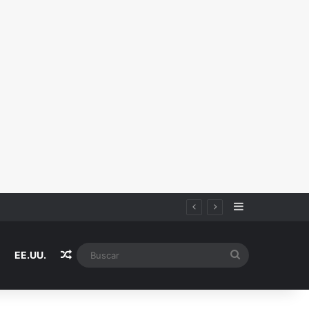
Sidebar
Random Article
Buscar
EE.UU.