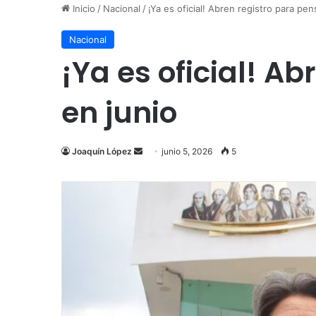
Inicio
/
Nacional
/
¡Ya es oficial! Abren registro para pe
Nacional
¡Ya es oficial! A
en junio
Send
Joaquín López
junio 5, 2026
5
an
email