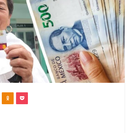
VKontakte
Odnoklassniki
Pocket