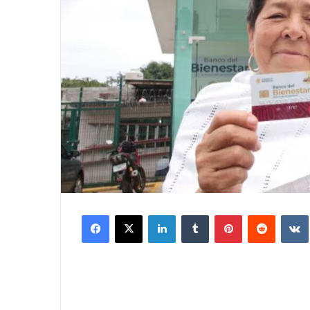
Facebook
X
LinkedIn
Tumblr
Pinterest
Reddit