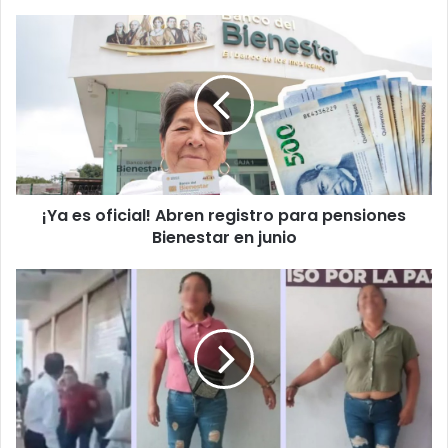
¡Ya
es
oficial!
Abren
registro
para
pensiones
Bienestar
en
¡Ya es oficial! Abren registro para pensiones
junio
Bienestar en junio
Descubren
inf1del1dad
y
terminan
a
g0lpes
en
pleno
mercado;