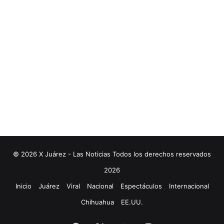
© 2026 X Juárez - Las Noticias Todos los derechos reservados
2026
Inicio
Juárez
Viral
Nacional
Espectáculos
Internacional
Chihuahua
EE.UU.