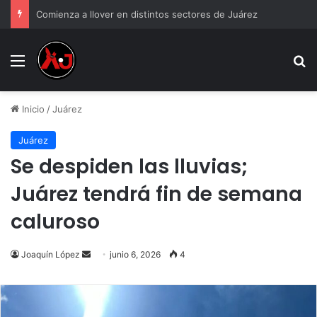
Comienza a llover en distintos sectores de Juárez
Menu
B
Inicio
/
Juárez
Juárez
Se despiden las lluvias;
Juárez tendrá fin de semana
caluroso
Send
Joaquín López
junio 6, 2026
4
an
email