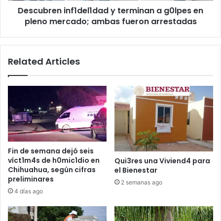
Descubren inf1del1dad y terminan a g0lpes en
ambas
fueron
pleno mercado; ambas fueron arrestadas
arrestadas
Related Articles
Fin de semana dejó seis
víct1m4s de h0mic1dio en
Qui3res una Viviend4 para
Chihuahua, según cifras
el Bienestar
preliminares
2 semanas ago
4 días ago