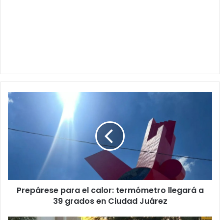
Prepárese
para
el
calor:
termómetro
llegará
a
39
grados
Prepárese para el calor: termómetro llegará a
en
Ciudad
39 grados en Ciudad Juárez
Juárez