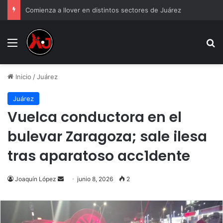
Comienza a llover en distintos sectores de Juárez
Menu
B
Inicio
/
Juárez
Juárez
Vuelca conductora en el
bulevar Zaragoza; sale ilesa
tras aparatoso acc1dente
Send
Joaquín López
junio 8, 2026
2
an
email