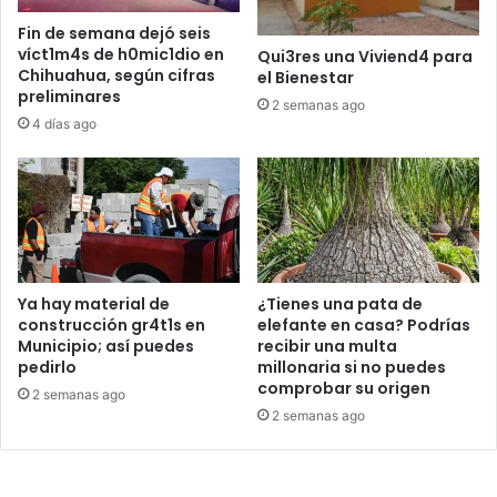
Fin de semana dejó seis
víct1m4s de h0mic1dio en
Qui3res una Viviend4 para
Chihuahua, según cifras
el Bienestar
preliminares
2 semanas ago
4 días ago
Ya hay material de
¿Tienes una pata de
construcción gr4t1s en
elefante en casa? Podrías
Municipio; así puedes
recibir una multa
pedirlo
millonaria si no puedes
comprobar su origen
2 semanas ago
2 semanas ago