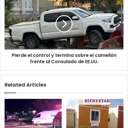
Pierde
el
control
y
termina
sobre
el
camellón
frente
Pierde el control y termina sobre el camellón
al
Consulado
frente al Consulado de EE.UU.
de
EE.UU.
Related Articles