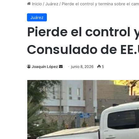
Inicio
/
Juárez
/
Pierde el control y termina sobre el ca
Juárez
Pierde el control
Consulado de EE.
Send
Joaquín López
junio 8, 2026
5
an
email