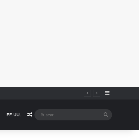
Sidebar
Random Article
Buscar
EE.UU.