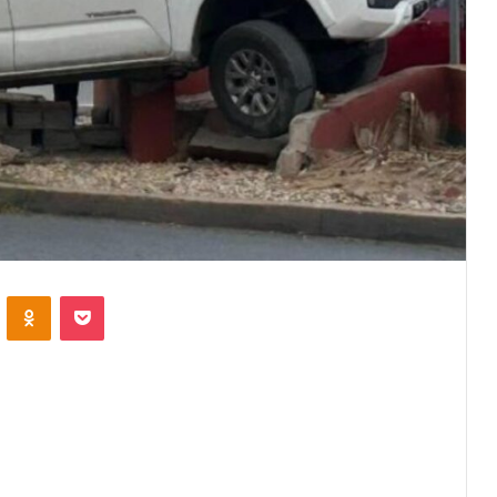
VKontakte
Odnoklassniki
Pocket