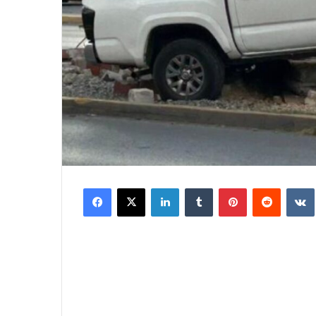
Facebook
X
LinkedIn
Tumblr
Pinterest
Reddit