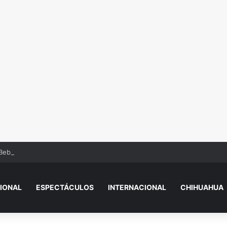
Beba’? Su reacción en vivo tras la mu3rt3 de César Gastélum se viraliza
IONAL
ESPECTÁCULOS
INTERNACIONAL
CHIHUAHUA