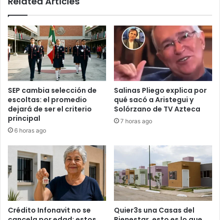
Related Articles
SEP cambia selección de
Salinas Pliego explica por
escoltas: el promedio
qué sacó a Aristegui y
dejará de ser el criterio
Solórzano de TV Azteca
principal
7 horas ago
6 horas ago
Crédito Infonavit no se
Quier3s una Casas del
cancela por edad: estos
Bienestar, esto es lo que