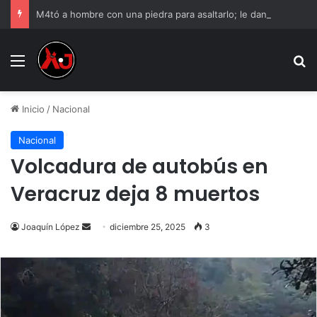
M4tó a hombre con una piedra para asaltarlo; le dan 12 años de cárcel
Menu
B
Inicio
/
Nacional
Nacional
Volcadura de autobús en
Veracruz deja 8 muertos
Send
Joaquín López
diciembre 25, 2025
3
an
email