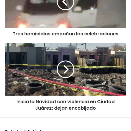
celebraciones
Tres homicidios empañan las celebraciones
Inicia
la
Navidad
con
violencia
en
Ciudad
Juárez:
dejan
Inicia la Navidad con violencia en Ciudad
encobijado
Juárez: dejan encobijado