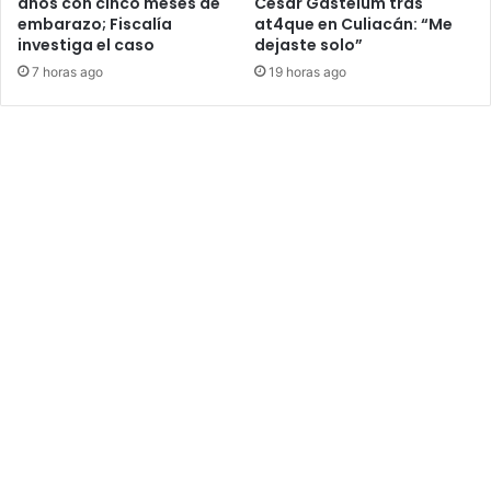
años con cinco meses de
César Gastélum tras
embarazo; Fiscalía
at4que en Culiacán: “Me
investiga el caso
dejaste solo”
7 horas ago
19 horas ago