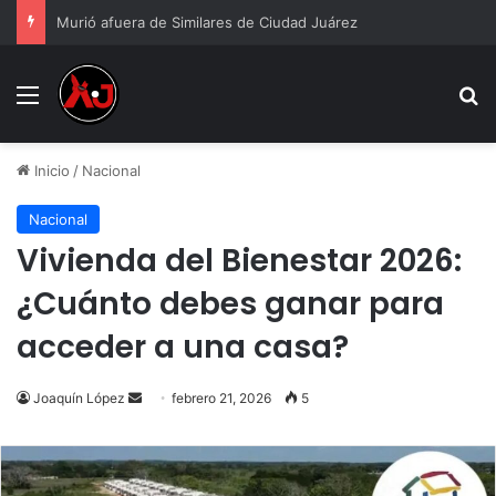
Murió afuera de Similares de Ciudad Juárez
Menu
B
Inicio
/
Nacional
Nacional
Vivienda del Bienestar 2026:
¿Cuánto debes ganar para
acceder a una casa?
Send
Joaquín López
febrero 21, 2026
5
an
email