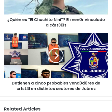
men0r
vinculado
a
¿Quién es “El Chuchito Nini”? El men0r vinculado
cárt3l3s
a cárt3l3s
Detienen
a
cinco
probables
vend3d0res
de
cr1st4l
en
distintos
Detienen a cinco probables vend3d0res de
sectores
de
cr1st4l en distintos sectores de Juárez
Juárez
Related Articles