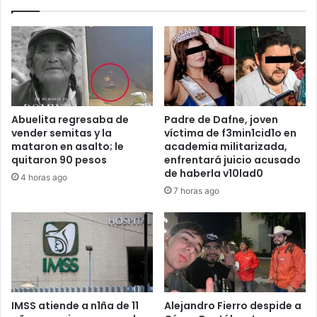
Abuelita regresaba de
Padre de Dafne, joven
vender semitas y la
víctima de f3min1cid1o en
mataron en asalto; le
academia militarizada,
quitaron 90 pesos
enfrentará juicio acusado
de haberla v10lad0
4 horas ago
7 horas ago
IMSS atiende a n1ña de 11
Alejandro Fierro despide a