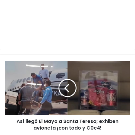
Así
llegó
El
Mayo
a
Santa
Teresa;
exhiben
avioneta
Así llegó El Mayo a Santa Teresa; exhiben
¡con
todo
avioneta ¡con todo y C0c4!
y