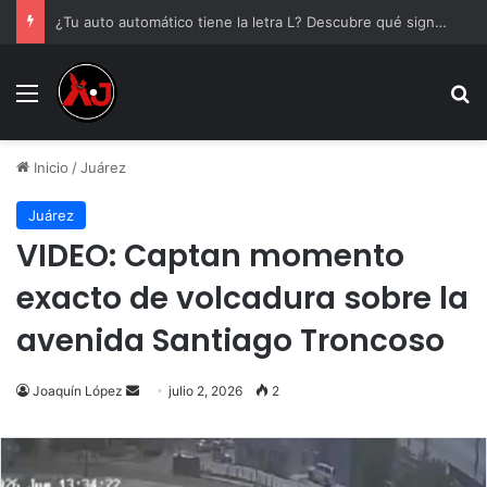
¿Tu auto automático tiene la letra L? Descubre qué significa y cómo utilizarla de forma correcta
Menu
B
Inicio
/
Juárez
Juárez
VIDEO: Captan momento
exacto de volcadura sobre la
avenida Santiago Troncoso
Send
Joaquín López
julio 2, 2026
2
an
email