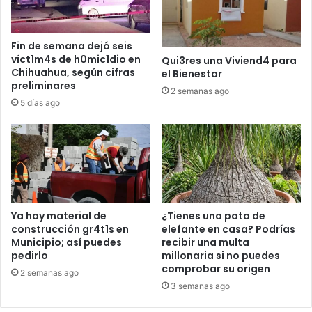
Fin de semana dejó seis
víct1m4s de h0mic1dio en
Qui3res una Viviend4 para
Chihuahua, según cifras
el Bienestar
preliminares
2 semanas ago
5 días ago
Ya hay material de
¿Tienes una pata de
construcción gr4t1s en
elefante en casa? Podrías
Municipio; así puedes
recibir una multa
pedirlo
millonaria si no puedes
comprobar su origen
2 semanas ago
3 semanas ago