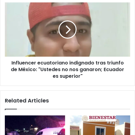
C0c4!
Influencer
ecuatoriano
indignado
tras
triunfo
de
México:
"Ustedes
no
Influencer ecuatoriano indignado tras triunfo
nos
ganaron;
de México: "Ustedes no nos ganaron; Ecuador
Ecuador
es superior"
es
superior"
Related Articles