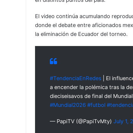
El video continúa acumulando reproduc
donde el debate entre aficionados mex
la eliminación de Ecuador del torneo.
#TendenciaEnRedes
| El influen
a encender la polémica tras la d
dieciseisavos de final del Mundia
#Mundial2026
#futbol
#tendenci
— PapiTV (@PapiTvMty)
July 1,