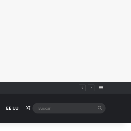
Sidebar
Random Article
Buscar
EE.UU.