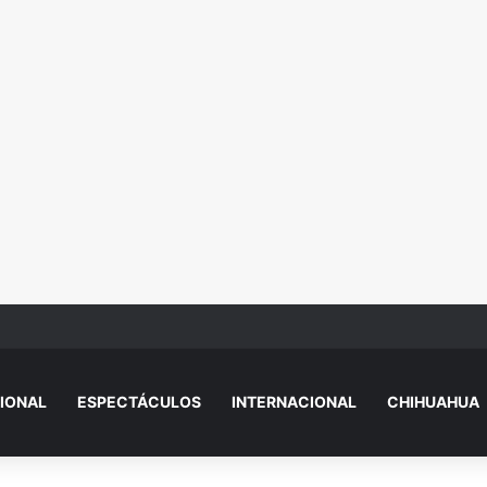
gravemente her1d4 al proteger a sus nietas del ataque de un perro
IONAL
ESPECTÁCULOS
INTERNACIONAL
CHIHUAHUA