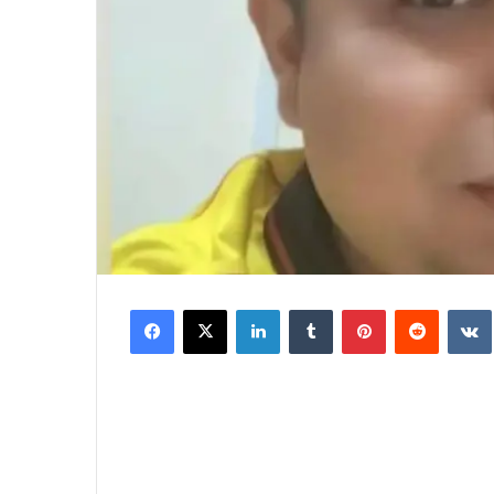
Facebook
X
LinkedIn
Tumblr
Pinterest
Reddit