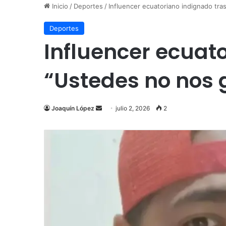
Inicio
/
Deportes
/
Influencer ecuatoriano indignado tra
Deportes
Influencer ecuato
“Ustedes no nos 
Send
Joaquín López
julio 2, 2026
2
an
email