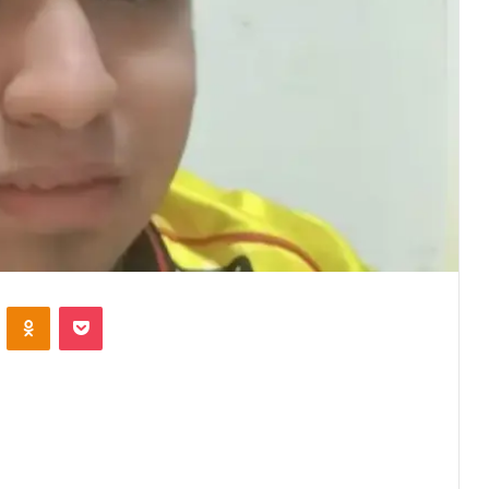
VKontakte
Odnoklassniki
Pocket