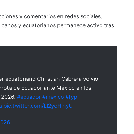
ciones y comentarios en redes sociales,
icanos y ecuatorianos permanece activo tras
cer ecuatoriano Christian Cabrera volvió
errota de Ecuador ante México en los
l 2026.
#ecuador
#mexico
#fyp
a
pic.twitter.com/Ll2yoHinyU
 2026