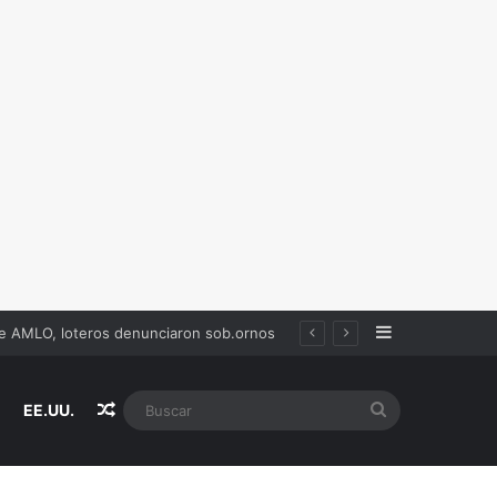
Sidebar
de AMLO, loteros denunciaron sob.ornos
Random Article
Buscar
EE.UU.