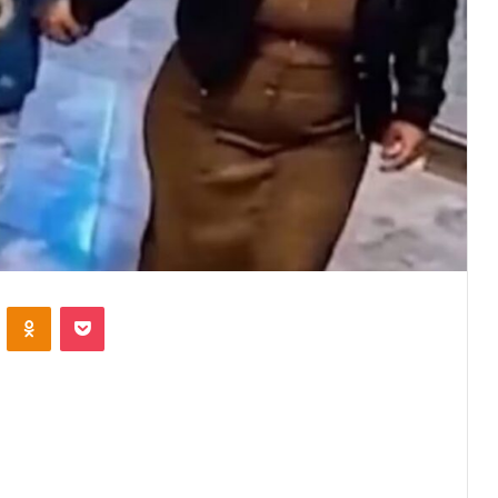
VKontakte
Odnoklassniki
Pocket