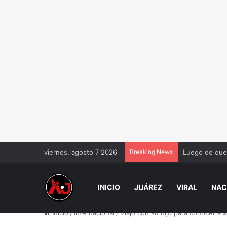
viernes, agosto 7 2026
Breaking News
Luego de que 
INICIO
JUÁREZ
VIRAL
NAC
Inicio
/
Internacional
/
Viajó con su hijo para conocer a