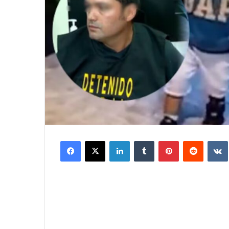
Facebook
X
LinkedIn
Tumblr
Pinterest
Reddit