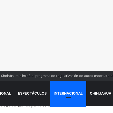
Sheinbaum eliminó el programa de regularización de autos chocolate 
IONAL
ESPECTÁCULOS
INTERNACIONAL
CHIHUAHUA
 su novio de internet y ambos fueron as3s1nad0s