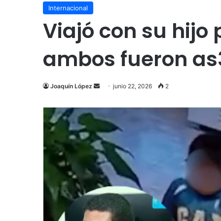
Internacional
Viajó con su hijo
ambos fueron as
Send
Joaquín López
junio 22, 2026
2
an
email