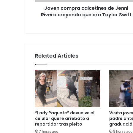
era
Joven compra calcetines de Jenni
Taylor
Swift
Rivera creyendo que era Taylor Swift
Related Articles
“Lady Paquete” devuelve el
Visita jove
celular que le arrebató a
padre ante
repartidor tras pleito
graduació
7 horas ago
8 horas ago