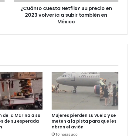
a
¿Cuánto cuesta Netflix? Su precio en
subir
también
2023 volvería a subir también en
en
México
México
n de la Marina a su
Mujeres pierden su vuelo y se
s de su esperada
meten a la pista para que les
n
abran el avión
10 horas ago