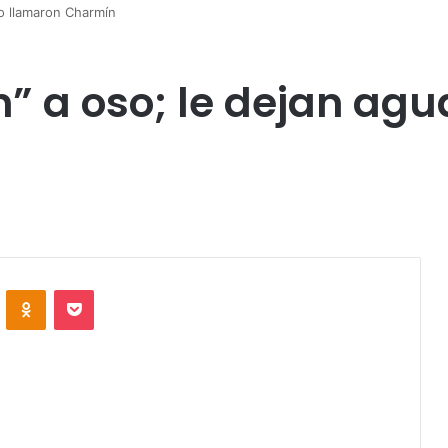
lo llamaron Charmín
” a oso; le dejan agu
VKontakte
Odnoklassniki
Pocket