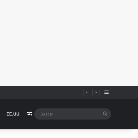
Sidebar
Random Article
Buscar
EE.UU.