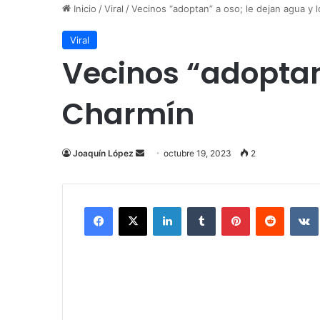
Inicio
/
Viral
/
Vecinos “adoptan” a oso; le dejan agua y 
Viral
Vecinos “adoptan
Charmín
Send
Joaquín López
octubre 19, 2023
2
an
email
Facebook
X
LinkedIn
Tumblr
Pinterest
Reddit