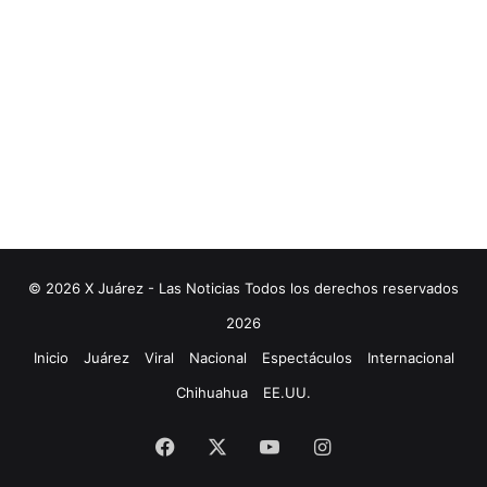
© 2026 X Juárez - Las Noticias Todos los derechos reservados
2026
Inicio
Juárez
Viral
Nacional
Espectáculos
Internacional
Chihuahua
EE.UU.
Facebook
X
YouTube
Instagram