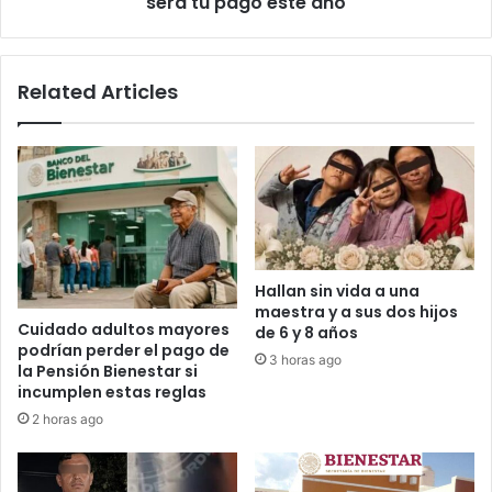
será tu pago este año
año
Related Articles
Hallan sin vida a una
maestra y a sus dos hijos
Cuidado adultos mayores
de 6 y 8 años
podrían perder el pago de
3 horas ago
la Pensión Bienestar si
incumplen estas reglas
2 horas ago