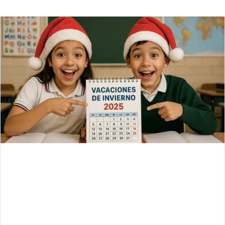
an
email