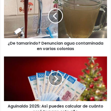
tamarindo?
Denuncian
agua
contaminada
en
varias
colonias
¿De tamarindo? Denuncian agua contaminada
en varias colonias
Aguinaldo
2025:
Así
puedes
calcular
de
cuánto
será
tu
Aguinaldo 2025: Así puedes calcular de cuánto
pago
este