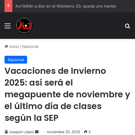
Acr1bill4n a dos en el Kilómetro 20; queda uno herido
Menu
B
Inicio
/
Nacional
Nacional
Vacaciones de Invierno
2025: así será el
megapuente de noviembre y
el último día de clases
según la SEP
Send
Joaquín López
noviembre 25, 2025
3