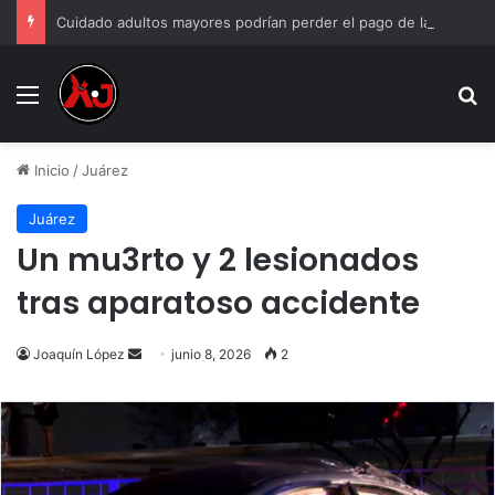
Cuidado adultos mayores podrían perder el pago de la Pensión Bienestar si incumplen estas reglas
Menu
B
Inicio
/
Juárez
Juárez
Un mu3rto y 2 lesionados
tras aparatoso accidente
Send
Joaquín López
junio 8, 2026
2
an
email