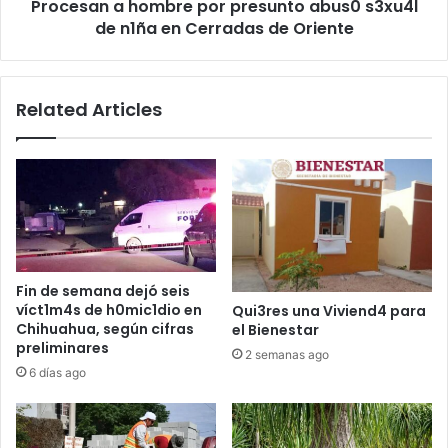
Procesan a hombre por presunto abus0 s3xu4l
en
Cerradas
de n1ña en Cerradas de Oriente
de
Oriente
Related Articles
Fin de semana dejó seis
víct1m4s de h0mic1dio en
Qui3res una Viviend4 para
Chihuahua, según cifras
el Bienestar
preliminares
2 semanas ago
6 días ago