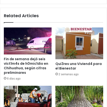
una
persona
Related Articles
Fin de semana dejó seis
víct1m4s de h0mic1dio en
Qui3res una Viviend4 para
Chihuahua, según cifras
el Bienestar
preliminares
2 semanas ago
6 días ago