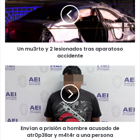
y
2
lesionados
tras
aparatoso
accidente
Un mu3rto y 2 lesionados tras aparatoso
accidente
Envían
a
prisión
a
hombre
acusado
de
atr0p3llar
y
Envían a prisión a hombre acusado de
m4t4r
a
atr0p3llar y m4t4r a una persona