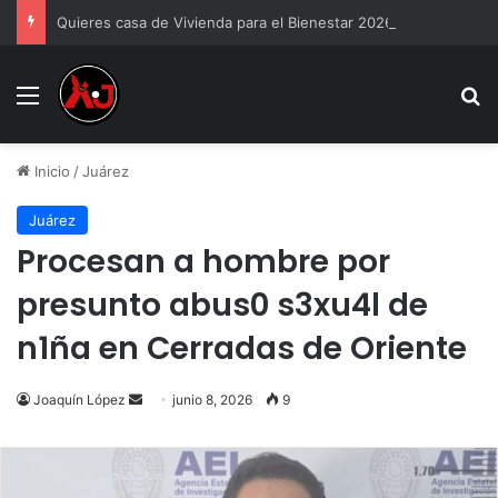
Quieres casa de Vivienda para el Bienestar 2026
Menu
B
Inicio
/
Juárez
Juárez
Procesan a hombre por
presunto abus0 s3xu4l de
n1ña en Cerradas de Oriente
Send
Joaquín López
junio 8, 2026
9
an
email