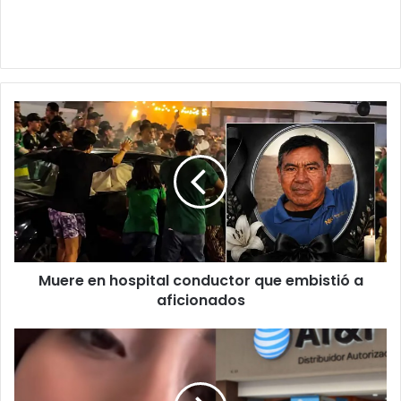
Muere
en
hospital
conductor
que
embistió
a
aficionados
Muere en hospital conductor que embistió a
aficionados
Joven
descubre
deuda
de