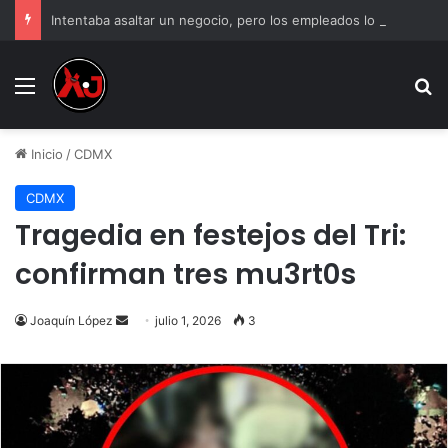
Intentaba asaltar un negocio, pero los empleados lo atraparon en Juárez
Menu
B
Inicio
/
CDMX
CDMX
Tragedia en festejos del Tri:
confirman tres mu3rt0s
Send
Joaquín López
julio 1, 2026
3
an
email