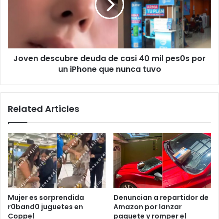
casi
40
mil
pes0s
por
Joven descubre deuda de casi 40 mil pes0s por
un
iPhone
un iPhone que nunca tuvo
que
nunca
tuvo
Related Articles
Mujer es sorprendida
Denuncian a repartidor de
r0band0 juguetes en
Amazon por lanzar
Coppel
paquete y romper el