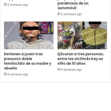
parabrisas de un
3 semanas ago
automóvil
3 semanas ago
Detienen a joven tras
Ej3cutan a tres personas;
presunto doble
entre las víct1m4s hay un
fem1nic1dio de su madre y
n1ño de 10 años
abuela
4 semanas ago
4 semanas ago