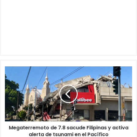
Megaterremoto
de
7.8
sacude
Filipinas
y
activa
alerta
de
Megaterremoto de 7.8 sacude Filipinas y activa
tsunami
en
alerta de tsunami en el Pacífico