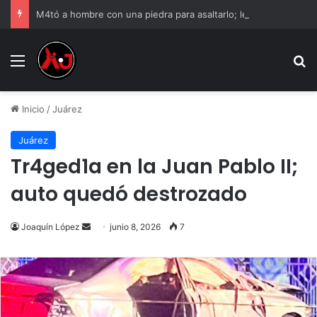
M4tó a hombre con una piedra para asaltarlo; le dan 12 años de cárcel
Menu
B
Inicio
/
Juárez
Juárez
Tr4ged1a en la Juan Pablo II;
auto quedó destrozado
Send
Joaquín López
junio 8, 2026
7
an
email