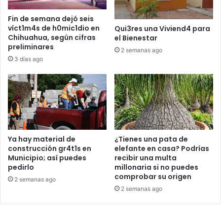
Fin de semana dejó seis
víct1m4s de h0mic1dio en
Qui3res una Viviend4 para
Chihuahua, según cifras
el Bienestar
preliminares
2 semanas ago
3 días ago
Ya hay material de
¿Tienes una pata de
construcción gr4t1s en
elefante en casa? Podrías
Municipio; así puedes
recibir una multa
pedirlo
millonaria si no puedes
comprobar su origen
2 semanas ago
2 semanas ago