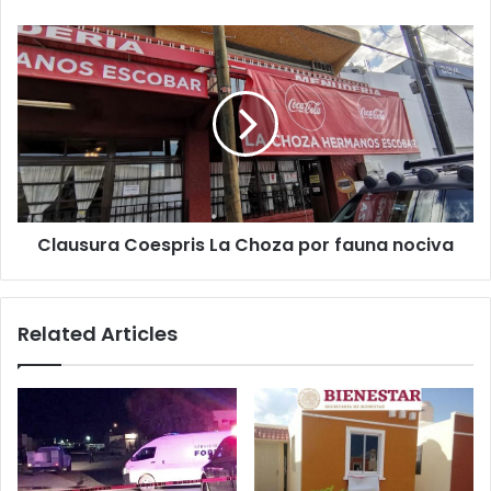
el
Pacífico
Clausura
Coespris
La
Choza
por
fauna
nociva
Clausura Coespris La Choza por fauna nociva
Related Articles