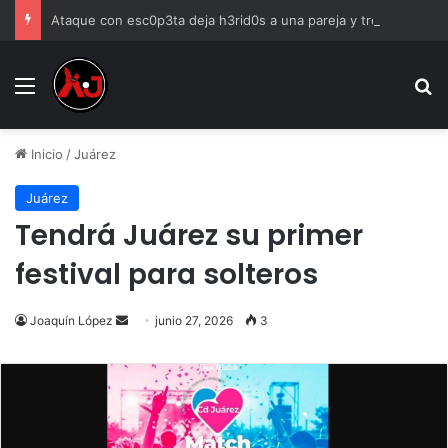
Ataque con esc0p3ta deja h3rid0s a una pareja y tres men0res en Horizontes del Sur
Menu
B
Inicio
/
Juárez
Juárez
Tendrá Juárez su primer
festival para solteros
Send
Joaquín López
junio 27, 2026
3
an
email