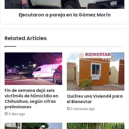
Ejecutaron a pareja en la Gómez Morín
Related Articles
Fin de semana dejó seis
víct1m4s de h0mic1dio en
Qui3res una Viviend4 para
Chihuahua, según cifras
el Bienestar
preliminares
2 semanas ago
3 días ago