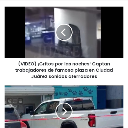
(VIDEO)
¡Gritos
por
las
noches!
Captan
trabajadores
de
famosa
(VIDEO) ¡Gritos por las noches! Captan
plaza
en
trabajadores de famosa plaza en Ciudad
Ciudad
Juárez sonidos aterradores
Juárez
sonidos
Ejecutaron
aterradores
a
pareja
en
la
Gómez
Morín