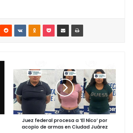
interest
Reddit
VKontakte
Odnoklassniki
Pocket
Share via Email
Print
Juez
federal
procesa
a
‘El
Nico’
por
acopio
de
Juez federal procesa a ‘El Nico’ por
armas
en
acopio de armas en Ciudad Juárez
Ciudad