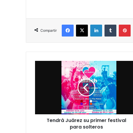
Facebook
X
LinkedIn
Tumblr
P
Compartir
Tendrá
Juárez
su
primer
festival
para
solteros
Tendrá Juárez su primer festival
para solteros