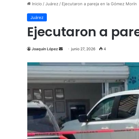
Inicio
/
Juárez
/
Ejecutaron a pareja en la Gómez Morín
Juárez
Ejecutaron a par
Send
Joaquín López
junio 27, 2026
4
an
email