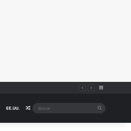
Sidebar
Random Article
Buscar
EE.UU.