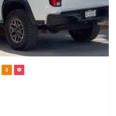
VKontakte
Odnoklassniki
Pocket