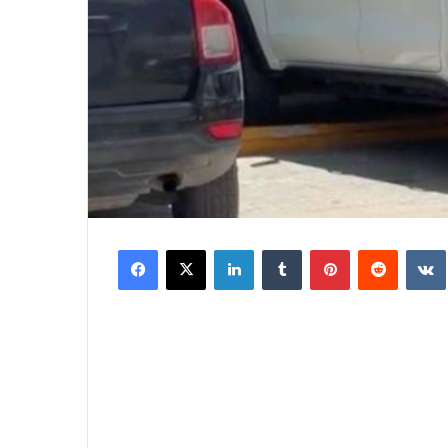
Facebook
X
LinkedIn
Tumblr
Pinterest
Reddit