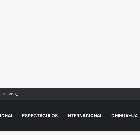
ara venderlo y provoca incendio que consume su casa en Juárez
IONAL
ESPECTÁCULOS
INTERNACIONAL
CHIHUAHUA