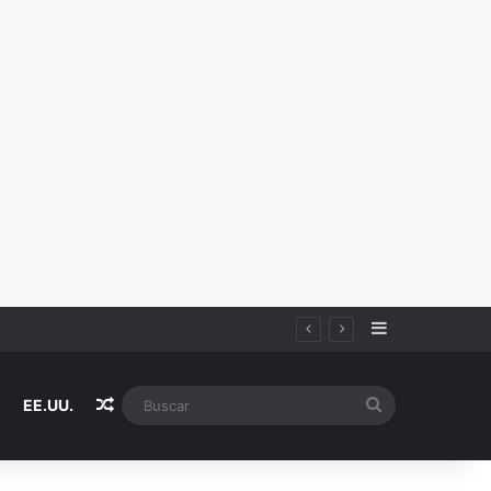
Sidebar
a | Video
Random Article
Buscar
EE.UU.