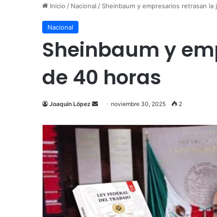
Inicio
/
Nacional
/
Sheinbaum y empresarios retrasan la j
Nacional
Sheinbaum y empr
de 40 horas
Send
Joaquín López
noviembre 30, 2025
2
an
email