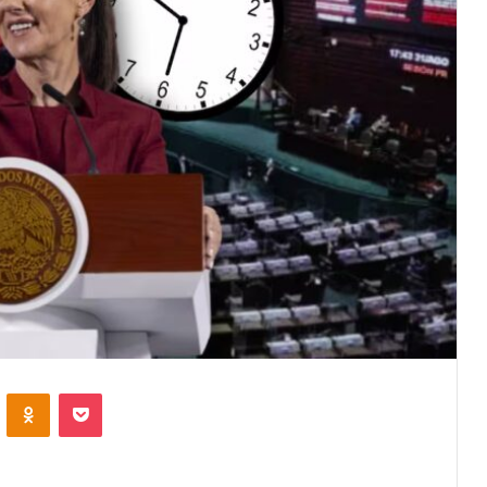
VKontakte
Odnoklassniki
Pocket