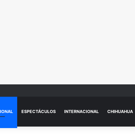
or Doña Dominga: matan a vendedora de 82 años por 90 pesos en Puebl
IONAL
ESPECTÁCULOS
INTERNACIONAL
CHIHUAHUA