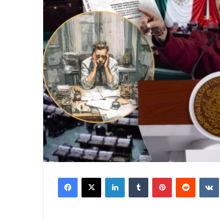
Facebook
X
LinkedIn
Tumblr
Pinterest
Reddit