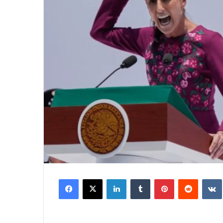
Facebook
X
LinkedIn
Tumblr
Pinterest
Reddit