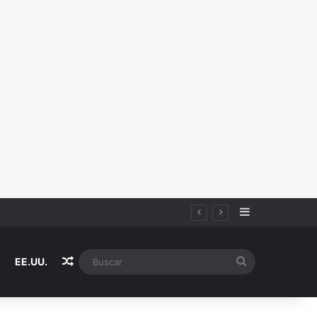
Sidebar
Random Article
Buscar
EE.UU.