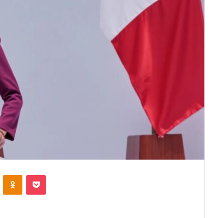
VKontakte
Odnoklassniki
Pocket