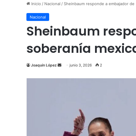
Inicio
/
Nacional
/
Sheinbaum responde a embajador de E
Nacional
Sheinbaum respo
soberanía mexic
Send
Joaquín López
junio 3, 2026
2
an
email