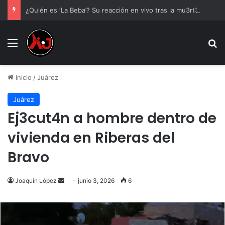
¿Quién es ‘La Beba’? Su reacción en vivo tras la mu3rt3 de César Gastélum se viraliza
Menu
B
Inicio
/
Juárez
Juárez
Ej3cut4n a hombre dentro de
vivienda en Riberas del
Bravo
Send
Joaquín López
junio 3, 2026
6
an
email