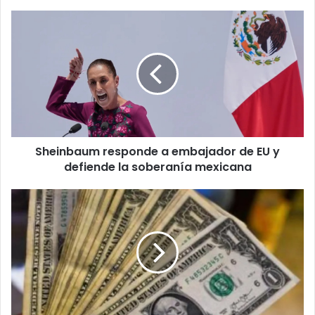
Sheinbaum
responde
a
embajador
de
EU
y
defiende
la
Sheinbaum responde a embajador de EU y
soberanía
mexicana
defiende la soberanía mexicana
Registran
ligera
baja
en
el
tipo
de
cambio
este