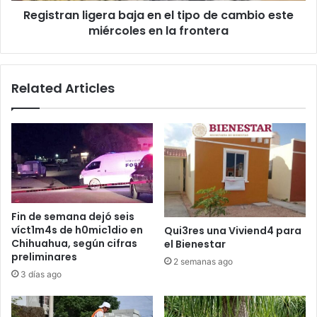
Registran ligera baja en el tipo de cambio este
miércoles
en
miércoles en la frontera
la
frontera
Related Articles
Fin de semana dejó seis
víct1m4s de h0mic1dio en
Qui3res una Viviend4 para
Chihuahua, según cifras
el Bienestar
preliminares
2 semanas ago
3 días ago