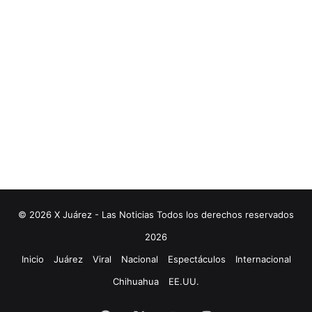
© 2026 X Juárez - Las Noticias Todos los derechos reservados
2026
Inicio
Juárez
Viral
Nacional
Espectáculos
Internacional
Chihuahua
EE.UU.