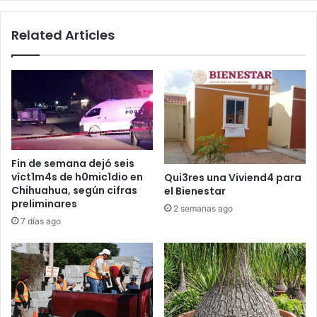
del
PRI
Related Articles
Fin de semana dejó seis
víct1m4s de h0mic1dio en
Qui3res una Viviend4 para
Chihuahua, según cifras
el Bienestar
preliminares
2 semanas ago
7 días ago