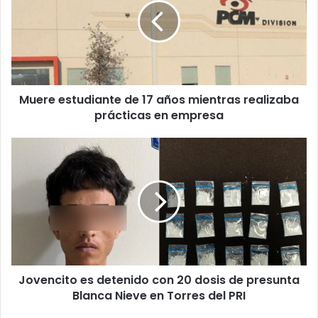
17
años
mientras
realizaba
prácticas
en
Muere estudiante de 17 años mientras realizaba
empresa
prácticas en empresa
Jovencito
es
detenido
con
20
dosis
de
presunta
Blanca
Jovencito es detenido con 20 dosis de presunta
Nieve
en
Blanca Nieve en Torres del PRI
Torres