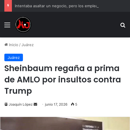
Intentaba asaltar un negocio, pero los empleados lo atraparon en Juárez
Menu
B
Inicio
/
Juárez
Juárez
Sheinbaum regaña a prima
de AMLO por insultos contra
Trump
Send
Joaquín López
junio 17, 2026
5
an
email