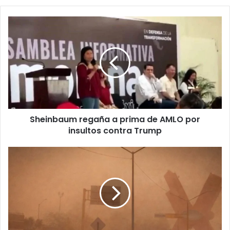
Sheinbaum
regaña
a
prima
de
AMLO
por
insultos
contra
Sheinbaum regaña a prima de AMLO por
Trump
insultos contra Trump
¡Atención
Juárez!
Alerta
preventiva
por
fuertes
vientos
para