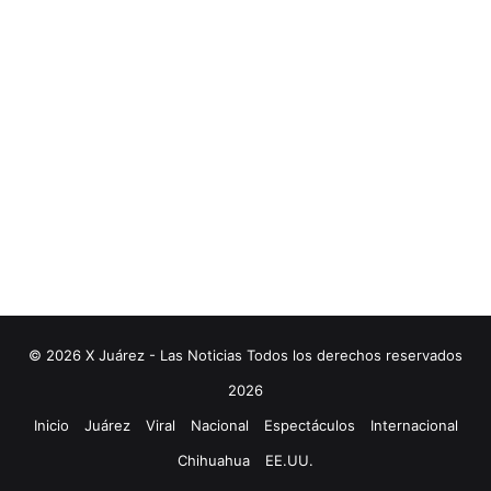
© 2026 X Juárez - Las Noticias Todos los derechos reservados
2026
Inicio
Juárez
Viral
Nacional
Espectáculos
Internacional
Chihuahua
EE.UU.