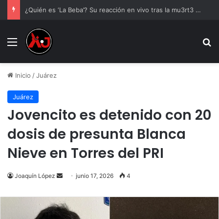
¿Quién es ‘La Beba’? Su reacción en vivo tras la mu3rt3 de César Gastélum se viraliza
Menu
B
Inicio
/
Juárez
Juárez
Jovencito es detenido con 20
dosis de presunta Blanca
Nieve en Torres del PRI
Send
Joaquín López
junio 17, 2026
4
an
email