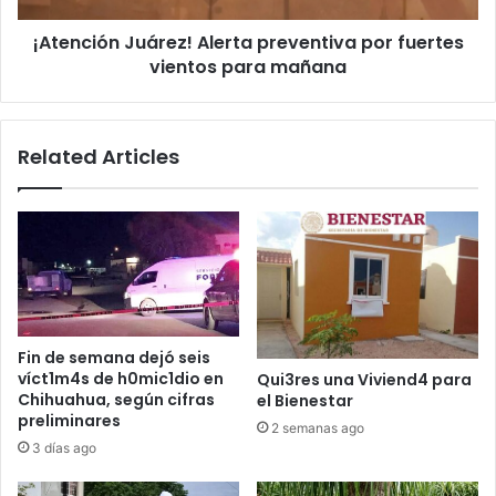
mañana
¡Atención Juárez! Alerta preventiva por fuertes
vientos para mañana
Related Articles
Fin de semana dejó seis
víct1m4s de h0mic1dio en
Qui3res una Viviend4 para
Chihuahua, según cifras
el Bienestar
preliminares
2 semanas ago
3 días ago